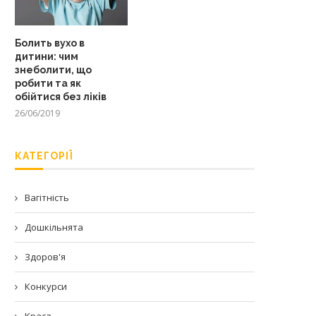
Болить вухо в
дитини: чим
знеболити, що
робити та як
обійтися без ліків
26/06/2019
КАТЕГОРІЇ
Вагітність
Дошкільнята
Здоров'я
Конкурси
Краса