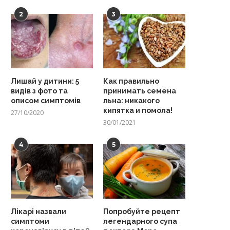
2
3
Лишай у дитини: 5
Как правильно
видів з фото та
принимать семена
описом симптомів
льна: никакого
кипятка и помола!
27/10/2020
30/01/2021
4
5
Лікарі назвали
Попробуйте рецепт
симптоми
легендарного супа