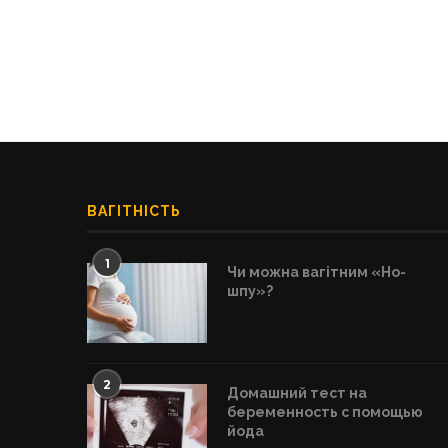
ВАГІТНІСТЬ
1
Чи можна вагітним «Но-
шпу»?
2
Домашний тест на
беременность с помощью
йода