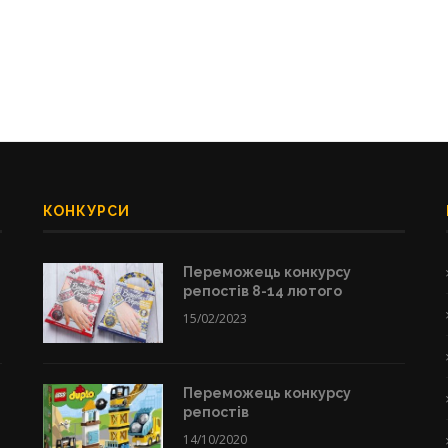
КОНКУРСИ
Переможець конкурсу
репостів 8-14 лютого
15/02/2023
Переможець конкурсу
репостів
14/10/2020