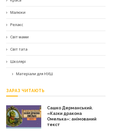
Малюки
Релакс
Світ мами
Світ тата
Школярі
Матеріали для НУШ
ЗАРАЗ ЧИТАЮТЬ
Сашко Дерманський.
«Казки дракона
Омелька»: анімований
текст