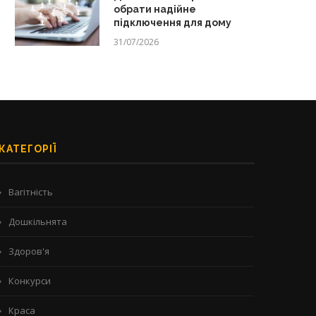
обрати надійне
підключення для дому
31/07/2026
КАТЕГОРІЇ
Вагітність
Дошкільнята
Здоров'я
Конкурси
Краса