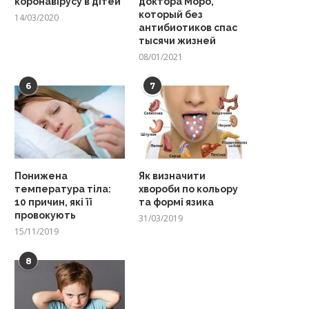
коронавірусу в дітей
доктора Моро,
который без
14/03/2020
антибиотиков спас
тысячи жизней
08/01/2021
6
7
Понижена
Як визначити
температура тіла:
хвороби по кольору
10 причин, які її
та формі язика
провокують
31/03/2019
15/11/2019
8