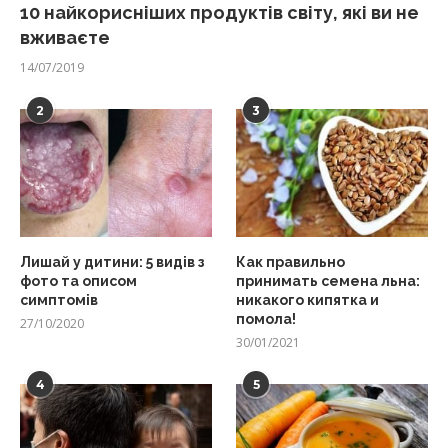
10 найкорисніших продуктів світу, які ви не
вживаєте
14/07/2019
2
3
Лишай у дитини: 5 видів з
Как правильно
фото та описом
принимать семена льна:
симптомів
никакого кипятка и
помола!
27/10/2020
30/01/2021
4
5