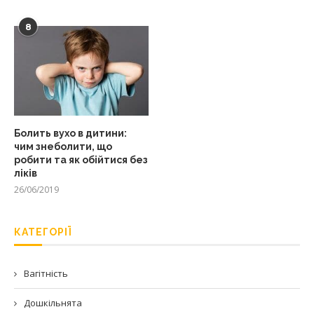
8
Болить вухо в дитини:
чим знеболити, що
робити та як обійтися без
ліків
26/06/2019
КАТЕГОРІЇ
Вагітність
Дошкільнята