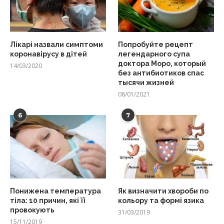
Лікарі назвали симптоми
Попробуйте рецепт
коронавірусу в дітей
легендарного супа
доктора Моро, который
14/03/2020
без антибиотиков спас
тысячи жизней
08/01/2021
6
7
Понижена температура
Як визначити хвороби по
тіла: 10 причин, які її
кольору та формі язика
провокують
31/03/2019
15/11/2019