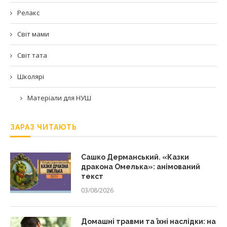
Релакс
Світ мами
Світ тата
Школярі
Матеріали для НУШ
ЗАРАЗ ЧИТАЮТЬ
Сашко Дерманський. «Казки
дракона Омелька»: анімований
текст
03/08/2026
Домашні травми та їхні наслідки: на