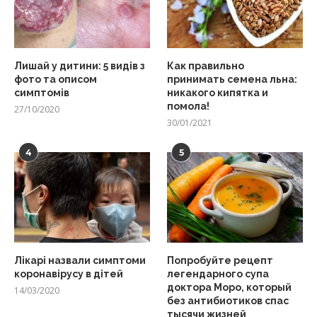
Лишай у дитини: 5 видів з
Как правильно
фото та описом
принимать семена льна:
симптомів
никакого кипятка и
помола!
27/10/2020
30/01/2021
4
5
Лікарі назвали симптоми
Попробуйте рецепт
коронавірусу в дітей
легендарного супа
доктора Моро, который
14/03/2020
без антибиотиков спас
тысячи жизней