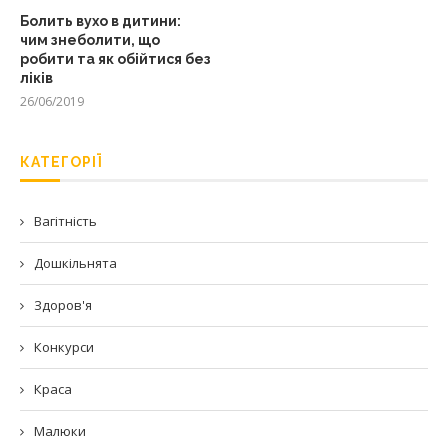
Болить вухо в дитини:
чим знеболити, що
робити та як обійтися без
ліків
26/06/2019
КАТЕГОРІЇ
Вагітність
Дошкільнята
Здоров'я
Конкурси
Краса
Малюки