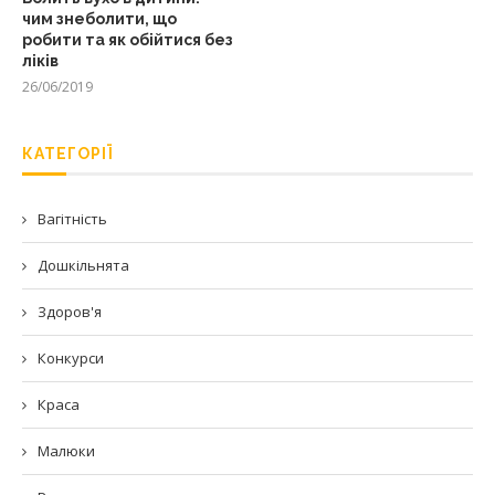
чим знеболити, що
робити та як обійтися без
ліків
26/06/2019
КАТЕГОРІЇ
Вагітність
Дошкільнята
Здоров'я
Конкурси
Краса
Малюки