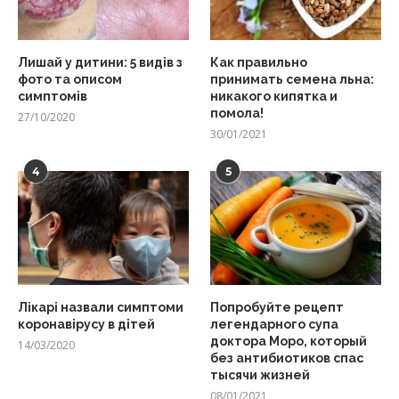
Лишай у дитини: 5 видів з
Как правильно
фото та описом
принимать семена льна:
симптомів
никакого кипятка и
помола!
27/10/2020
30/01/2021
4
5
Лікарі назвали симптоми
Попробуйте рецепт
коронавірусу в дітей
легендарного супа
доктора Моро, который
14/03/2020
без антибиотиков спас
тысячи жизней
08/01/2021