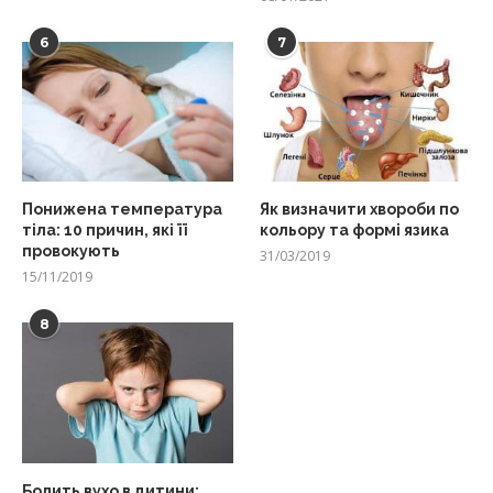
6
7
Понижена температура
Як визначити хвороби по
тіла: 10 причин, які її
кольору та формі язика
провокують
31/03/2019
15/11/2019
8
Болить вухо в дитини: