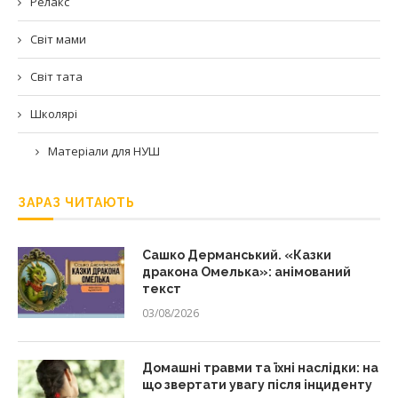
Релакс
Світ мами
Світ тата
Школярі
Матеріали для НУШ
ЗАРАЗ ЧИТАЮТЬ
Сашко Дерманський. «Казки
дракона Омелька»: анімований
текст
03/08/2026
Домашні травми та їхні наслідки: на
що звертати увагу після інциденту