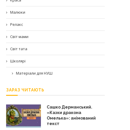
Малюки
Релакс
Світ мами
Світ тата
Школярі
Матеріали для НУШ
ЗАРАЗ ЧИТАЮТЬ
Сашко Дерманський.
«Казки дракона
Омелька»: анімований
текст