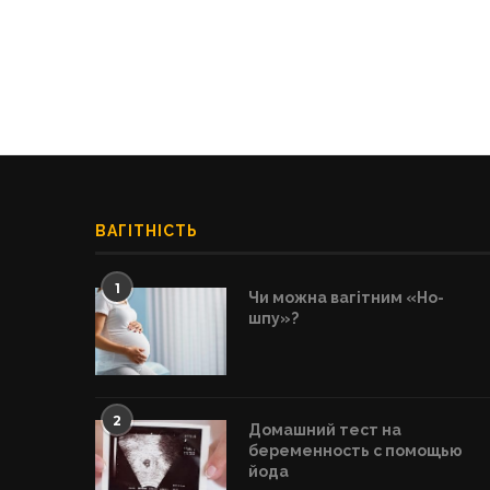
ВАГІТНІСТЬ
1
Чи можна вагітним «Но-
шпу»?
2
Домашний тест на
беременность с помощью
йода