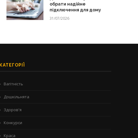
обрати надійне
підключення для дому
31/07/2026
КАТЕГОРІЇ
Вагітність
Дошкільнята
Здоров'я
Конкурси
Краса