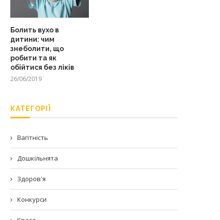
Болить вухо в
дитини: чим
знеболити, що
робити та як
обійтися без ліків
26/06/2019
КАТЕГОРІЇ
Вагітність
Дошкільнята
Здоров'я
Конкурси
Краса