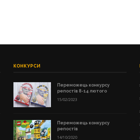
КОНКУРСИ
Переможець конкурсу
репостів 8-14 лютого
15/02/2023
Переможець конкурсу
репостів
14/10/2020