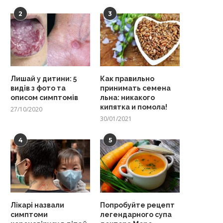
2
3
Лишай у дитини: 5
Как правильно
видів з фото та
принимать семена
описом симптомів
льна: никакого
кипятка и помола!
27/10/2020
30/01/2021
4
5
Лікарі назвали
Попробуйте рецепт
симптоми
легендарного супа