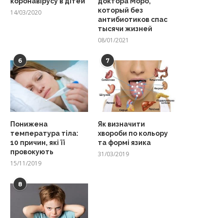
коронавірусу в дітей
доктора Моро,
который без
14/03/2020
антибиотиков спас
тысячи жизней
08/01/2021
6
7
Понижена
Як визначити
температура тіла:
хвороби по кольору
10 причин, які її
та формі язика
провокують
31/03/2019
15/11/2019
8