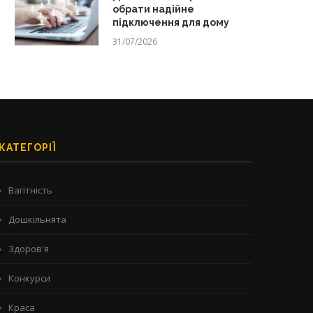
обрати надійне
підключення для дому
31/07/2026
КАТЕГОРІЇ
Вагітність
Дошкільнята
Здоров'я
Конкурси
Краса