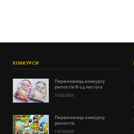
КОНКУРСИ
Переможець конкурсу
репостів 8-14 лютого
15/02/2023
Переможець конкурсу
репостів
14/10/2020