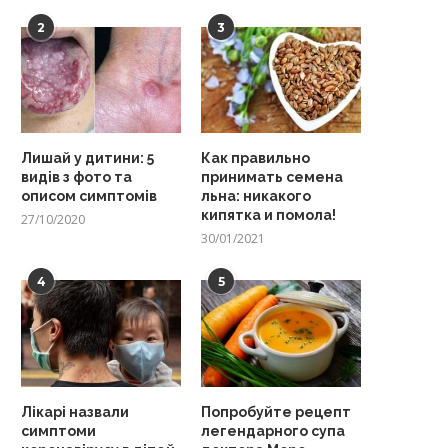
2
3
Лишай у дитини: 5
Как правильно
видів з фото та
принимать семена
описом симптомів
льна: никакого
кипятка и помола!
27/10/2020
30/01/2021
4
5
Лікарі назвали
Попробуйте рецепт
симптоми
легендарного супа