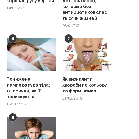
коронавірусу в дітей
доктора Моро,
который без
14/03/2020
антибиотиков спас
тысячи жизней
08/01/2021
6
7
Понижена
Як визначити
температура тіла:
хвороби по кольору
10 причин, які її
та формі язика
провокують
31/03/2019
15/11/2019
8