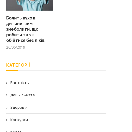
Болить вухо в
дитини: чим
знеболити, що
робити та як
обійтися без ліків
26/06/2019
КАТЕГОРІЇ
Вагітність
Дошкільнята
Здоров'я
Конкурси
Краса