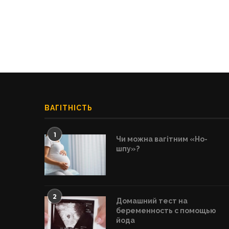
ВАГІТНІСТЬ
1
Чи можна вагітним «Но-
шпу»?
2
Домашний тест на
беременность с помощью
йода