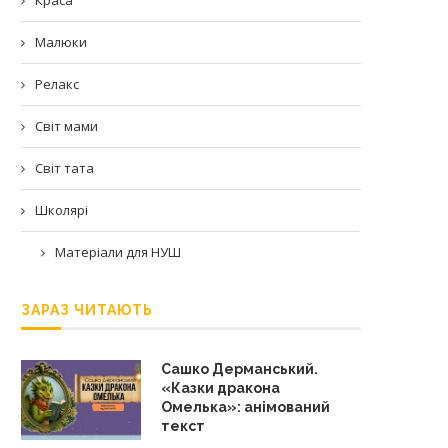
Малюки
Релакс
Світ мами
Світ тата
Школярі
Матеріали для НУШ
ЗАРАЗ ЧИТАЮТЬ
Сашко Дерманський.
«Казки дракона
Омелька»: анімований
текст