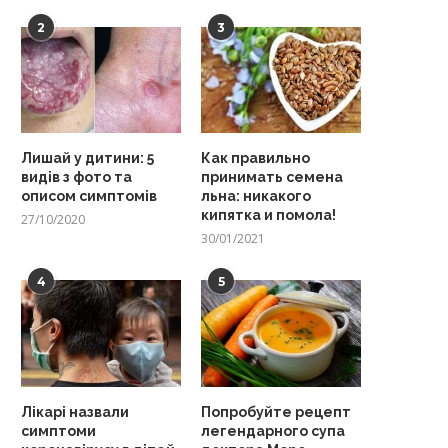
2
3
Лишай у дитини: 5
Как правильно
видів з фото та
принимать семена
описом симптомів
льна: никакого
кипятка и помола!
27/10/2020
30/01/2021
4
5
Лікарі назвали
Попробуйте рецепт
симптоми
легендарного супа