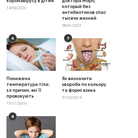
коронавірусу в дітей
доктора Моро,
который без
14/03/2020
антибиотиков спас
тысячи жизней
08/01/2021
6
7
Понижена
Як визначити
температура тіла:
хвороби по кольору
10 причин, які її
та формі язика
провокують
31/03/2019
15/11/2019
8