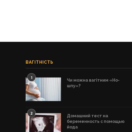
ВАГІТНІСТЬ
1
Чи можна вагітним «Но-
шпу»?
2
Домашний тест на
беременность с помощью
йода