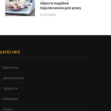
обрати надійне
підключення для дому
31/07/2026
КАТЕГОРІЇ
Вагітність
Дошкільнята
Здоров'я
Конкурси
Краса