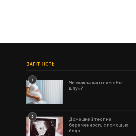
ВАГІТНІСТЬ
1
Чи можна вагітним «Но-
шпу»?
2
Домашний тест на
беременность с помощью
йода