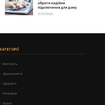
обрати надійне
підключення для дому
31/07/2026
КАТЕГОРІЇ
Вагітність
Дошкільнята
Здоров'я
Конкурси
Краса