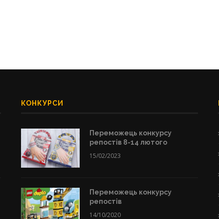
КОНКУРСИ
Переможець конкурсу
репостів 8-14 лютого
15/02/2023
Переможець конкурсу
репостів
14/10/2020