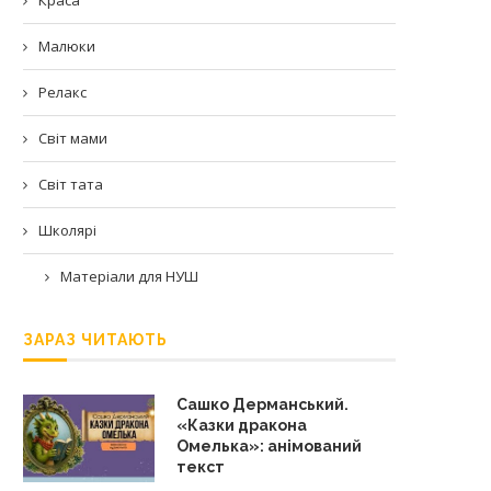
Малюки
Релакс
Світ мами
Світ тата
Школярі
Матеріали для НУШ
ЗАРАЗ ЧИТАЮТЬ
Сашко Дерманський.
«Казки дракона
Омелька»: анімований
текст