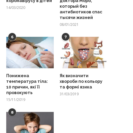
коронавірусу в дітей
доктора Моро,
который без
14/03/2020
антибиотиков спас
тысячи жизней
08/01/2021
6
7
Понижена
Як визначити
температура тіла:
хвороби по кольору
10 причин, які її
та формі язика
провокують
31/03/2019
15/11/2019
8