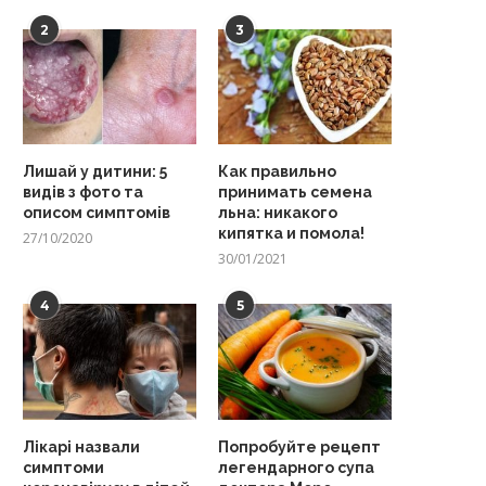
2
3
Лишай у дитини: 5
Как правильно
видів з фото та
принимать семена
описом симптомів
льна: никакого
кипятка и помола!
27/10/2020
30/01/2021
4
5
Лікарі назвали
Попробуйте рецепт
симптоми
легендарного супа