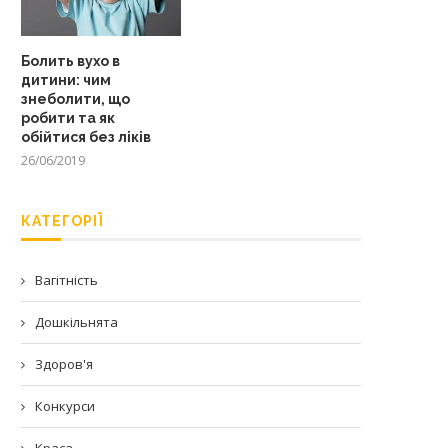
Болить вухо в
дитини: чим
знеболити, що
робити та як
обійтися без ліків
26/06/2019
КАТЕГОРІЇ
Вагітність
Дошкільнята
Здоров'я
Конкурси
Краса