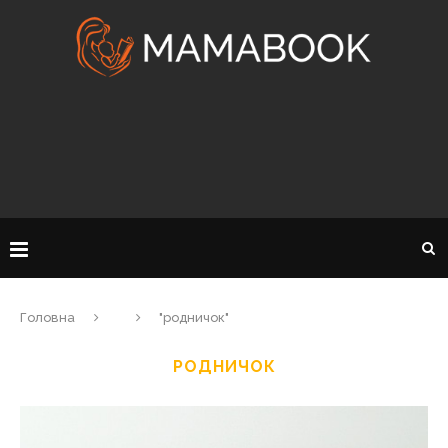
Головна
"родничок"
РОДНИЧОК