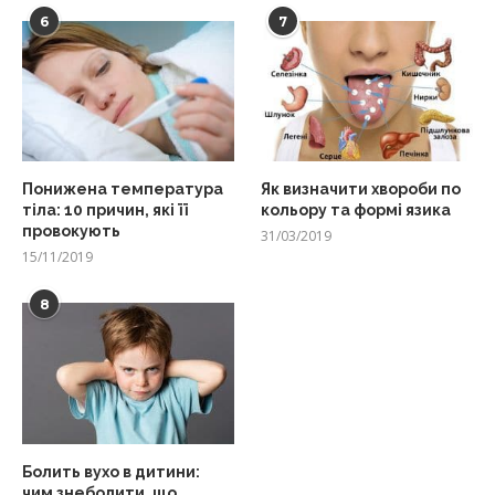
6
7
Понижена температура
Як визначити хвороби по
тіла: 10 причин, які її
кольору та формі язика
провокують
31/03/2019
15/11/2019
8
Болить вухо в дитини:
чим знеболити, що