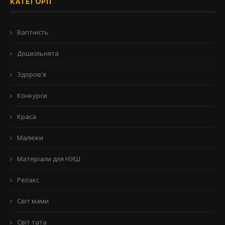
КАТЕГОРІЇ
Вагітність
Дошкільнята
Здоров'я
Конкурси
Краса
Малюки
Матеріали для НУШ
Релакс
Світ мами
Світ тата