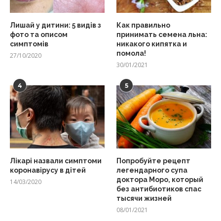
Лишай у дитини: 5 видів з
Как правильно
фото та описом
принимать семена льна:
симптомів
никакого кипятка и
помола!
27/10/2020
30/01/2021
4
5
Лікарі назвали симптоми
Попробуйте рецепт
коронавірусу в дітей
легендарного супа
доктора Моро, который
14/03/2020
без антибиотиков спас
тысячи жизней
08/01/2021