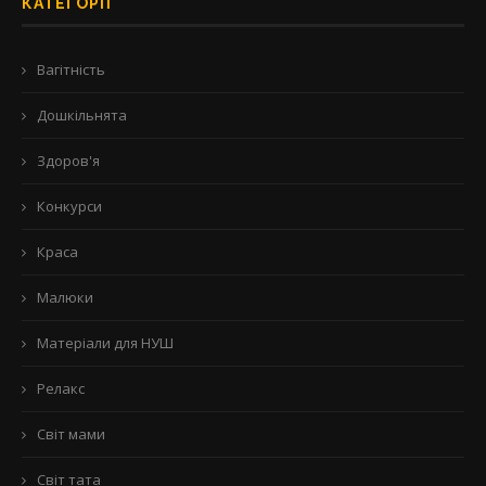
КАТЕГОРІЇ
Вагітність
Дошкільнята
Здоров'я
Конкурси
Краса
Малюки
Матеріали для НУШ
Релакс
Світ мами
Світ тата