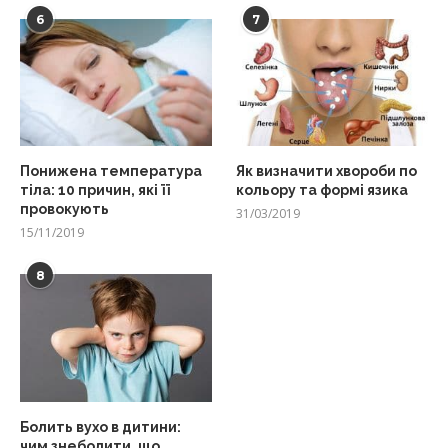
6
7
Понижена температура
Як визначити хвороби по
тіла: 10 причин, які її
кольору та формі язика
провокують
31/03/2019
15/11/2019
8
Болить вухо в дитини:
чим знеболити, що