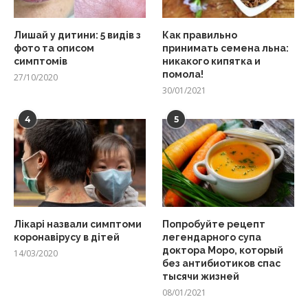
Лишай у дитини: 5 видів з
Как правильно
фото та описом
принимать семена льна:
симптомів
никакого кипятка и
помола!
27/10/2020
30/01/2021
4
5
Лікарі назвали симптоми
Попробуйте рецепт
коронавірусу в дітей
легендарного супа
доктора Моро, который
14/03/2020
без антибиотиков спас
тысячи жизней
08/01/2021