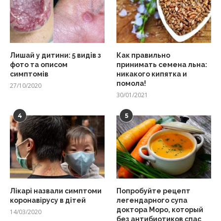
Лишай у дитини: 5 видів з
Как правильно
фото та описом
принимать семена льна:
симптомів
никакого кипятка и
помола!
27/10/2020
30/01/2021
4
5
Лікарі назвали симптоми
Попробуйте рецепт
коронавірусу в дітей
легендарного супа
доктора Моро, который
14/03/2020
без антибиотиков спас