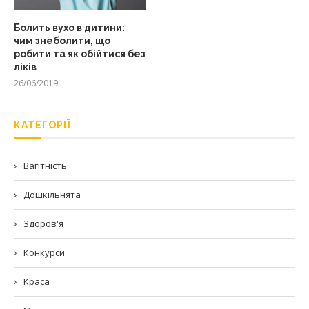
Болить вухо в дитини:
чим знеболити, що
робити та як обійтися без
ліків
26/06/2019
КАТЕГОРІЇ
Вагітність
Дошкільнята
Здоров'я
Конкурси
Краса