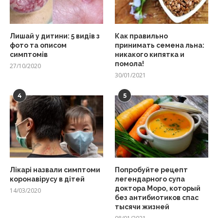
Лишай у дитини: 5 видів з
Как правильно
фото та описом
принимать семена льна:
симптомів
никакого кипятка и
помола!
27/10/2020
30/01/2021
4
5
Лікарі назвали симптоми
Попробуйте рецепт
коронавірусу в дітей
легендарного супа
доктора Моро, который
14/03/2020
без антибиотиков спас
тысячи жизней