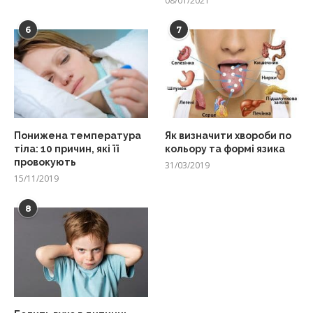
08/01/2021
6
7
Понижена температура
Як визначити хвороби по
тіла: 10 причин, які її
кольору та формі язика
провокують
31/03/2019
15/11/2019
8