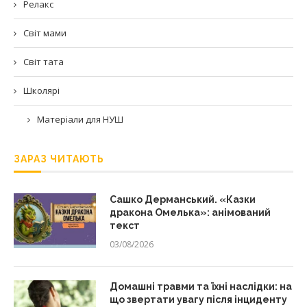
Релакс
Світ мами
Світ тата
Школярі
Матеріали для НУШ
ЗАРАЗ ЧИТАЮТЬ
Сашко Дерманський. «Казки
дракона Омелька»: анімований
текст
03/08/2026
Домашні травми та їхні наслідки: на
що звертати увагу після інциденту