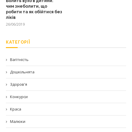
Болить вухо в дитини:
чим знеболити, що
робити та як обійтися без
ліків
26/06/2019
КАТЕГОРІЇ
Вагітність
Дошкільнята
Здоров'я
Конкурси
Краса
Малюки