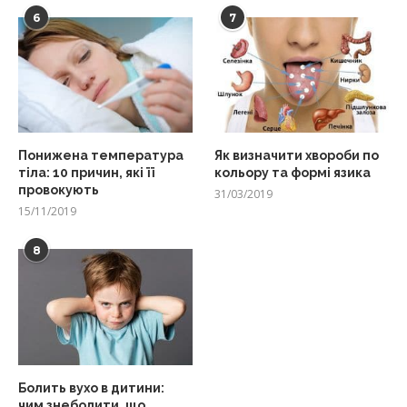
6
7
Понижена температура
Як визначити хвороби по
тіла: 10 причин, які її
кольору та формі язика
провокують
31/03/2019
15/11/2019
8
Болить вухо в дитини:
чим знеболити, що