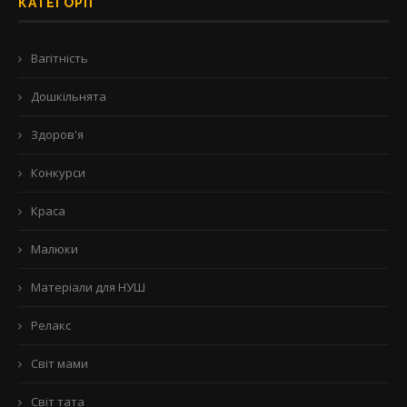
КАТЕГОРІЇ
Вагітність
Дошкільнята
Здоров'я
Конкурси
Краса
Малюки
Матеріали для НУШ
Релакс
Світ мами
Світ тата