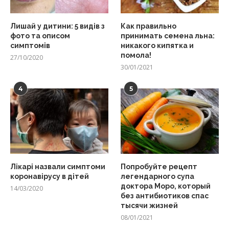
Лишай у дитини: 5 видів з
Как правильно
фото та описом
принимать семена льна:
симптомів
никакого кипятка и
помола!
27/10/2020
30/01/2021
4
5
Лікарі назвали симптоми
Попробуйте рецепт
коронавірусу в дітей
легендарного супа
доктора Моро, который
14/03/2020
без антибиотиков спас
тысячи жизней
08/01/2021