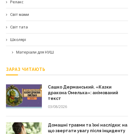
Релакс
Світ мами
Світ тата
Школярі
Матеріали для НУШ
ЗАРАЗ ЧИТАЮТЬ
Сашко Дерманський. «Казки
дракона Омелька»: анімований
текст
03/08/2026
Домашні травми та їхні наслідки: на
що звертати увагу після інциденту