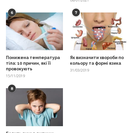
08/01/2021
6
7
Понижена температура
Як визначити хвороби по
тіла: 10 причин, які її
кольору та формі язика
провокують
31/03/2019
15/11/2019
8