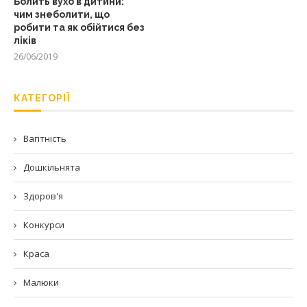
Болить вухо в дитини:
чим знеболити, що
робити та як обійтися без
ліків
26/06/2019
КАТЕГОРІЇ
Вагітність
Дошкільнята
Здоров'я
Конкурси
Краса
Малюки