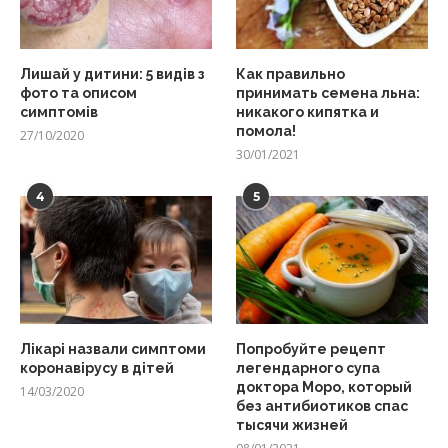
Лишай у дитини: 5 видів з
Как правильно
фото та описом
принимать семена льна:
симптомів
никакого кипятка и
помола!
27/10/2020
30/01/2021
4
5
Лікарі назвали симптоми
Попробуйте рецепт
коронавірусу в дітей
легендарного супа
доктора Моро, который
14/03/2020
без антибиотиков спас
тысячи жизней