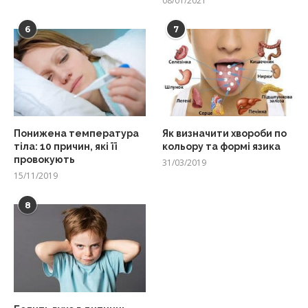
08/01/2021
6
7
Понижена температура
Як визначити хвороби по
тіла: 10 причин, які її
кольору та формі язика
провокують
31/03/2019
15/11/2019
8