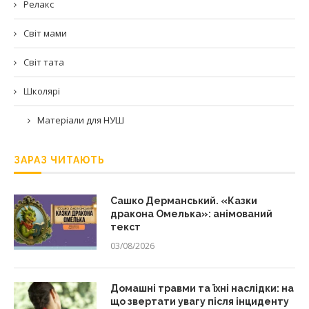
Релакс
Світ мами
Світ тата
Школярі
Матеріали для НУШ
ЗАРАЗ ЧИТАЮТЬ
Сашко Дерманський. «Казки
дракона Омелька»: анімований
текст
03/08/2026
Домашні травми та їхні наслідки: на
що звертати увагу після інциденту