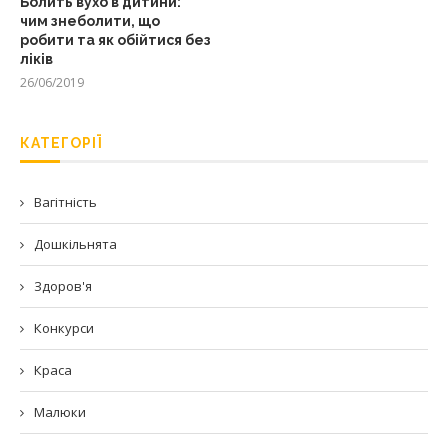
Болить вухо в дитини:
чим знеболити, що
робити та як обійтися без
ліків
26/06/2019
КАТЕГОРІЇ
Вагітність
Дошкільнята
Здоров'я
Конкурси
Краса
Малюки