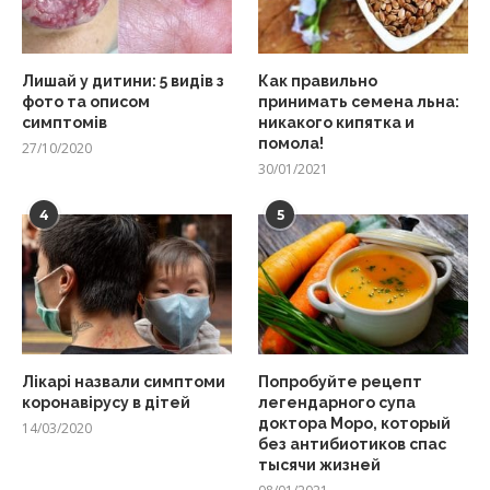
Лишай у дитини: 5 видів з
Как правильно
фото та описом
принимать семена льна:
симптомів
никакого кипятка и
помола!
27/10/2020
30/01/2021
4
5
Лікарі назвали симптоми
Попробуйте рецепт
коронавірусу в дітей
легендарного супа
доктора Моро, который
14/03/2020
без антибиотиков спас
тысячи жизней