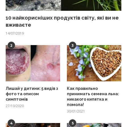
10 найкорисніших продуктів світу, які ви не
вживаєте
14/07/2019
2
3
Лишай у дитини: 5 видів з
Как правильно
фото та описом
принимать семена льна:
симптомів
никакого кипятка и
помола!
27/10/2020
30/01/2021
4
5