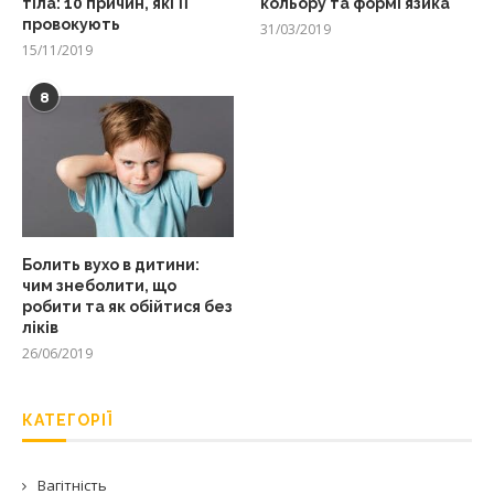
тіла: 10 причин, які її
кольору та формі язика
провокують
31/03/2019
15/11/2019
8
Болить вухо в дитини:
чим знеболити, що
робити та як обійтися без
ліків
26/06/2019
КАТЕГОРІЇ
Вагітність