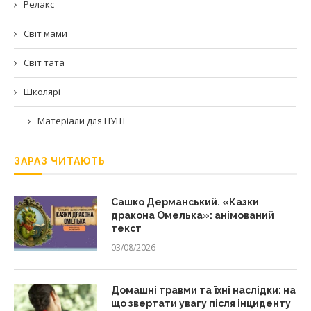
Релакс
Світ мами
Світ тата
Школярі
Матеріали для НУШ
ЗАРАЗ ЧИТАЮТЬ
Сашко Дерманський. «Казки
дракона Омелька»: анімований
текст
03/08/2026
Домашні травми та їхні наслідки: на
що звертати увагу після інциденту