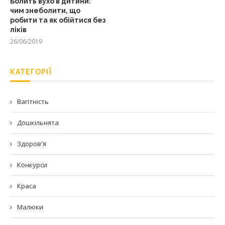
Болить вухо в дитини:
чим знеболити, що
робити та як обійтися без
ліків
26/06/2019
КАТЕГОРІЇ
Вагітність
Дошкільнята
Здоров'я
Конкурси
Краса
Малюки