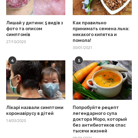
Лишай у дитини: 5 видів з
Как правильно
фото та описом
принимать семена льна:
симптомів
никакого кипятка и
помола!
27/10/2020
30/01/2021
4
5
Лікарі назвали симптоми
Попробуйте рецепт
коронавірусу в дітей
легендарного супа
доктора Моро, который
14/03/2020
без антибиотиков спас
тысячи жизней