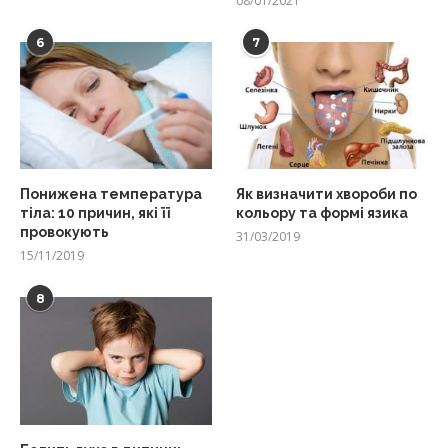
08/01/2021
6
7
Понижена температура
Як визначити хвороби по
тіла: 10 причин, які її
кольору та формі язика
провокують
31/03/2019
15/11/2019
8