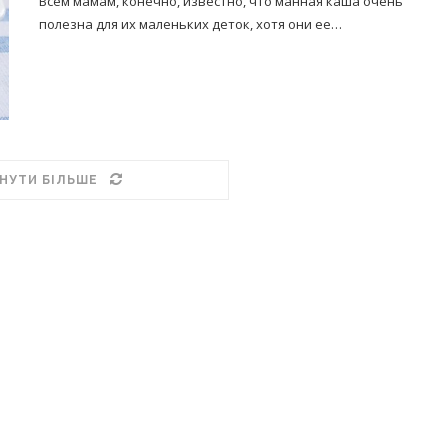
Всем мамам, конечно, известно, что манная каша очень
полезна для их маленьких деток, хотя они ее…
НУТИ БІЛЬШЕ