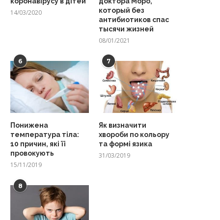
коронавірусу в дітей
доктора Моро,
который без
14/03/2020
антибиотиков спас
тысячи жизней
08/01/2021
6
7
Понижена
Як визначити
температура тіла:
хвороби по кольору
10 причин, які її
та формі язика
провокують
31/03/2019
15/11/2019
8