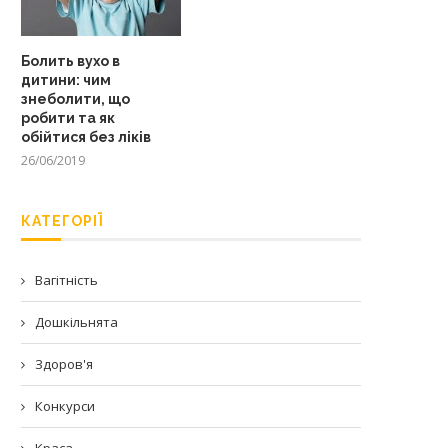
Болить вухо в
дитини: чим
знеболити, що
робити та як
обійтися без ліків
26/06/2019
КАТЕГОРІЇ
Вагітність
Дошкільнята
Здоров'я
Конкурси
Краса