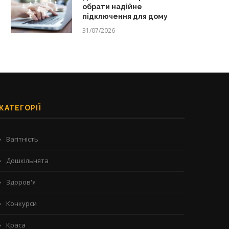
обрати надійне
підключення для дому
31/07/2026
КАТЕГОРІЇ
Вагітність
Дошкільнята
Здоров'я
Конкурси
Краса