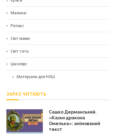
Малюки
Релакс
Світ мами
Світ тата
Школярі
Матеріали для НУШ
ЗАРАЗ ЧИТАЮТЬ
Сашко Дерманський.
«Казки дракона
Омелька»: анімований
текст