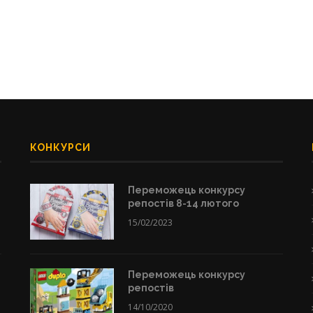
КОНКУРСИ
Переможець конкурсу
репостів 8-14 лютого
15/02/2023
Переможець конкурсу
репостів
14/10/2020