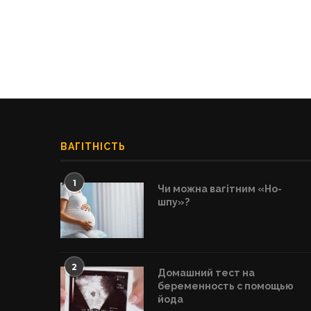
ВАГІТНІСТЬ
1
Чи можна вагітним «Но-
шпу»?
2
Домашний тест на
беременность с помощью
йода