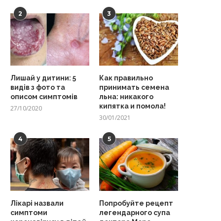
2
3
Лишай у дитини: 5
Как правильно
видів з фото та
принимать семена
описом симптомів
льна: никакого
кипятка и помола!
27/10/2020
30/01/2021
4
5
Лікарі назвали
Попробуйте рецепт
симптоми
легендарного супа