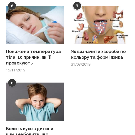
6
7
Понижена температура
Як визначити хвороби по
тіла: 10 причин, які її
кольору та формі язика
провокують
31/03/2019
15/11/2019
8
Болить вухо в дитини:
чим знеболити, що