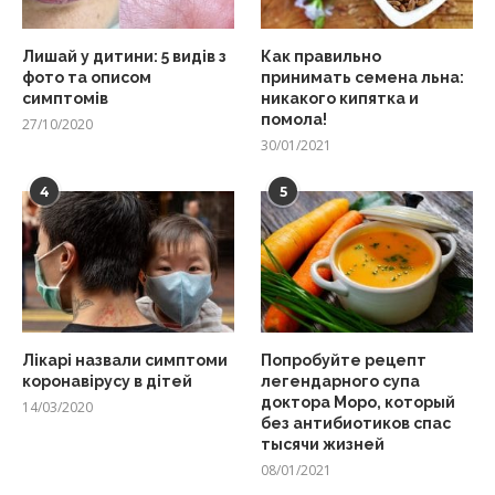
Лишай у дитини: 5 видів з
Как правильно
фото та описом
принимать семена льна:
симптомів
никакого кипятка и
помола!
27/10/2020
30/01/2021
4
5
Лікарі назвали симптоми
Попробуйте рецепт
коронавірусу в дітей
легендарного супа
доктора Моро, который
14/03/2020
без антибиотиков спас
тысячи жизней
08/01/2021