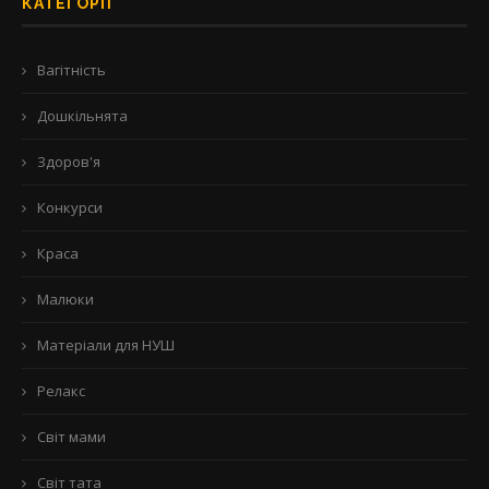
КАТЕГОРІЇ
Вагітність
Дошкільнята
Здоров'я
Конкурси
Краса
Малюки
Матеріали для НУШ
Релакс
Світ мами
Світ тата