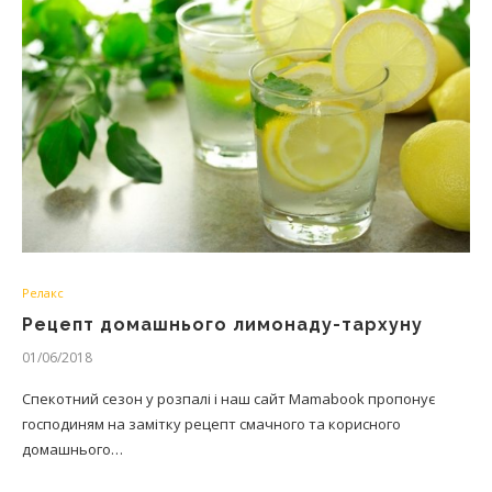
Релакс
Рецепт домашнього лимонаду-тархуну
01/06/2018
Спекотний сезон у розпалі і наш сайт Mamabook пропонує
господиням на замітку рецепт смачного та корисного
домашнього…