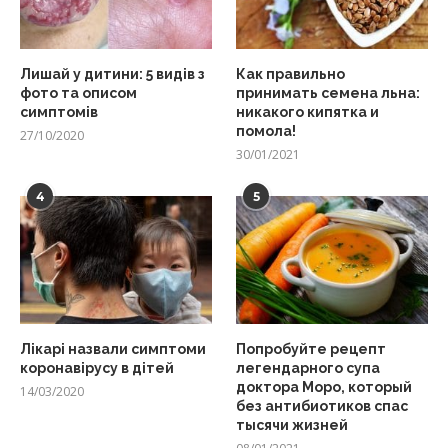
Лишай у дитини: 5 видів з
Как правильно
фото та описом
принимать семена льна:
симптомів
никакого кипятка и
помола!
27/10/2020
30/01/2021
4
5
Лікарі назвали симптоми
Попробуйте рецепт
коронавірусу в дітей
легендарного супа
доктора Моро, который
14/03/2020
без антибиотиков спас
тысячи жизней