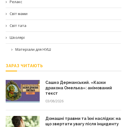
Релакс
Світ мами
Світ тата
Школярі
Матеріали для НУШ
ЗАРАЗ ЧИТАЮТЬ
Сашко Дерманський. «Казки
дракона Омелька»: анімований
текст
03/08/2026
Домашні травми та їхні наслідки: на
що звертати увагу після інциденту