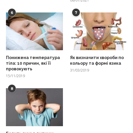
08/01/2021
6
7
Понижена температура
Як визначити хвороби по
тіла: 10 причин, які її
кольору та формі язика
провокують
31/03/2019
15/11/2019
8