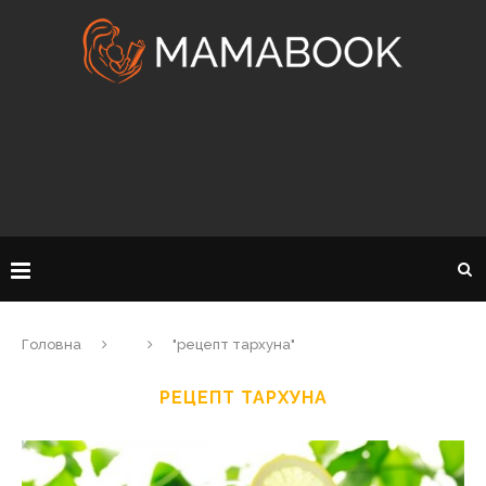
Головна
"рецепт тархуна"
РЕЦЕПТ ТАРХУНА