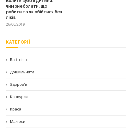
Болить вухо в дитини:
чим знеболити, що
робити та як обійтися без
ліків
26/06/2019
КАТЕГОРІЇ
Вагітність
Дошкільнята
Здоров'я
Конкурси
Краса
Малюки