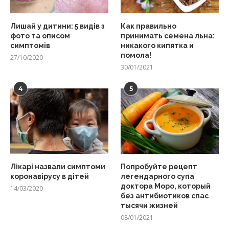
Лишай у дитини: 5 видів з
Как правильно
фото та описом
принимать семена льна:
симптомів
никакого кипятка и
помола!
27/10/2020
30/01/2021
4
5
Лікарі назвали симптоми
Попробуйте рецепт
коронавірусу в дітей
легендарного супа
доктора Моро, который
14/03/2020
без антибиотиков спас
тысячи жизней
08/01/2021