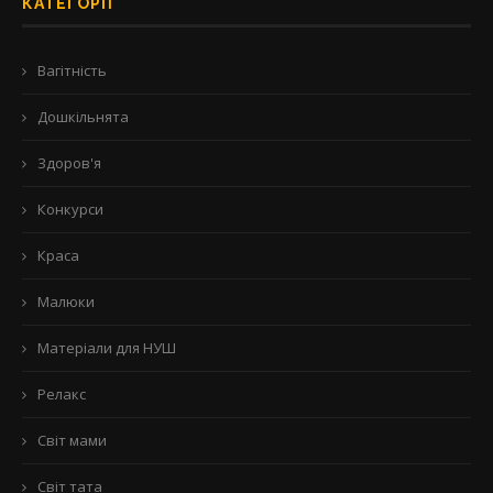
КАТЕГОРІЇ
Вагітність
Дошкільнята
Здоров'я
Конкурси
Краса
Малюки
Матеріали для НУШ
Релакс
Світ мами
Світ тата