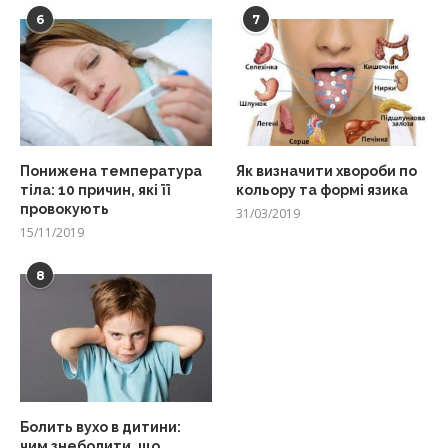
6
7
Понижена температура
Як визначити хвороби по
тіла: 10 причин, які її
кольору та формі язика
провокують
31/03/2019
15/11/2019
8
Болить вухо в дитини:
чим знеболити, що