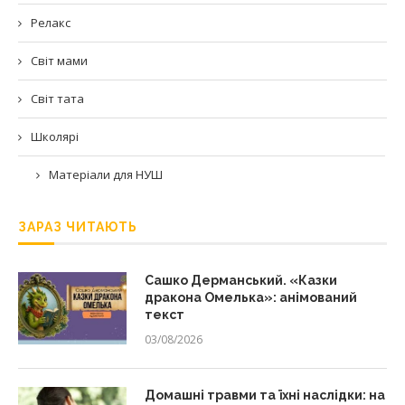
Релакс
Світ мами
Світ тата
Школярі
Матеріали для НУШ
ЗАРАЗ ЧИТАЮТЬ
Сашко Дерманський. «Казки
дракона Омелька»: анімований
текст
03/08/2026
Домашні травми та їхні наслідки: на