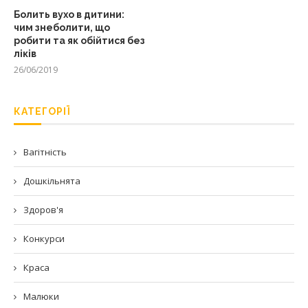
Болить вухо в дитини:
чим знеболити, що
робити та як обійтися без
ліків
26/06/2019
КАТЕГОРІЇ
Вагітність
Дошкільнята
Здоров'я
Конкурси
Краса
Малюки