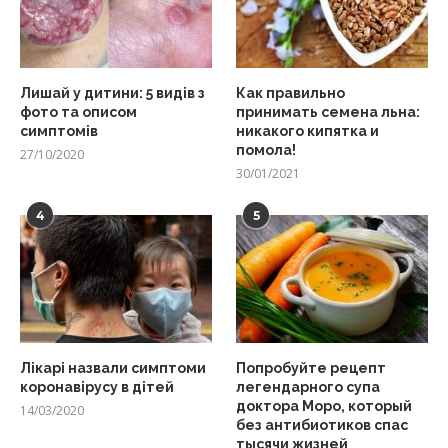
Лишай у дитини: 5 видів з
Как правильно
фото та описом
принимать семена льна:
симптомів
никакого кипятка и
помола!
27/10/2020
30/01/2021
4
5
Лікарі назвали симптоми
Попробуйте рецепт
коронавірусу в дітей
легендарного супа
доктора Моро, который
14/03/2020
без антибиотиков спас
тысячи жизней