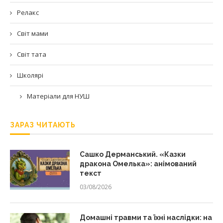
Релакс
Світ мами
Світ тата
Школярі
Матеріали для НУШ
ЗАРАЗ ЧИТАЮТЬ
Сашко Дерманський. «Казки
дракона Омелька»: анімований
текст
03/08/2026
Домашні травми та їхні наслідки: на