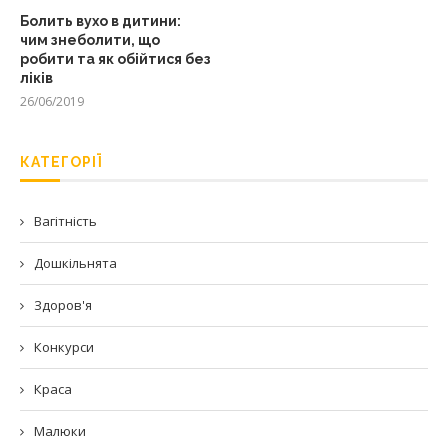
Болить вухо в дитини:
чим знеболити, що
робити та як обійтися без
ліків
26/06/2019
КАТЕГОРІЇ
Вагітність
Дошкільнята
Здоров'я
Конкурси
Краса
Малюки