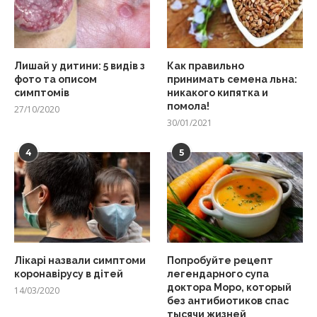
Лишай у дитини: 5 видів з
Как правильно
фото та описом
принимать семена льна:
симптомів
никакого кипятка и
помола!
27/10/2020
30/01/2021
4
5
Лікарі назвали симптоми
Попробуйте рецепт
коронавірусу в дітей
легендарного супа
доктора Моро, который
14/03/2020
без антибиотиков спас
тысячи жизней