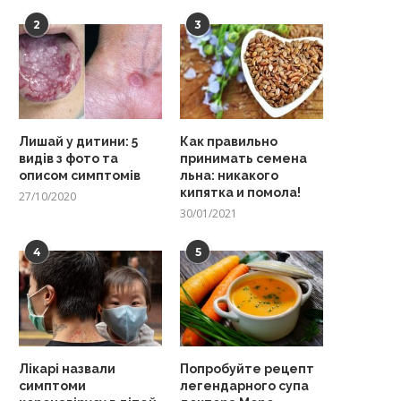
2
3
Лишай у дитини: 5
Как правильно
видів з фото та
принимать семена
описом симптомів
льна: никакого
кипятка и помола!
27/10/2020
30/01/2021
4
5
Лікарі назвали
Попробуйте рецепт
симптоми
легендарного супа