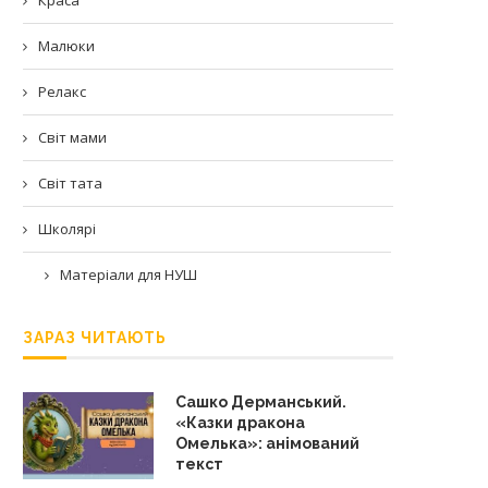
Малюки
Релакс
Світ мами
Світ тата
Школярі
Матеріали для НУШ
ЗАРАЗ ЧИТАЮТЬ
Сашко Дерманський.
«Казки дракона
Омелька»: анімований
текст