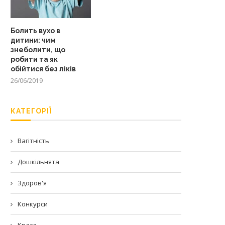
Болить вухо в
дитини: чим
знеболити, що
робити та як
обійтися без ліків
26/06/2019
КАТЕГОРІЇ
Вагітність
Дошкільнята
Здоров'я
Конкурси
Краса