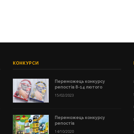
КОНКУРСИ
Переможець конкурсу
репостів 8-14 лютого
15/02/2023
Переможець конкурсу
репостів
14/10/2020