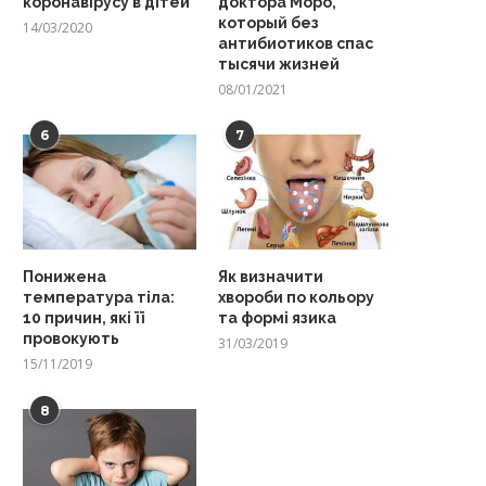
коронавірусу в дітей
доктора Моро,
который без
14/03/2020
антибиотиков спас
тысячи жизней
08/01/2021
6
7
Понижена
Як визначити
температура тіла:
хвороби по кольору
10 причин, які її
та формі язика
провокують
31/03/2019
15/11/2019
8