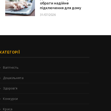
обрати надійне
підключення для дому
31/07/2026
КАТЕГОРІЇ
Вагітність
Дошкільнята
Здоров'я
Конкурси
Краса