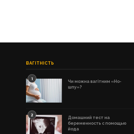
ВАГІТНІСТЬ
1
Чи можна вагітним «Но-
шпу»?
2
Домашний тест на
беременность с помощью
йода