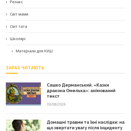
Релакс
Світ мами
Світ тата
Школярі
Матеріали для НУШ
ЗАРАЗ ЧИТАЮТЬ
Сашко Дерманський. «Казки
дракона Омелька»: анімований
текст
03/08/2026
Домашні травми та їхні наслідки: на
що звертати увагу після інциденту