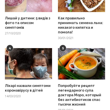
Лишай у дитини: 5 видів з
Как правильно
фото та описом
принимать семена льна:
симптомів
никакого кипятка и
помола!
27/10/2020
30/01/2021
4
5
Лікарі назвали симптоми
Попробуйте рецепт
коронавірусу в дітей
легендарного супа
доктора Моро, который
14/03/2020
без антибиотиков спас
тысячи жизней