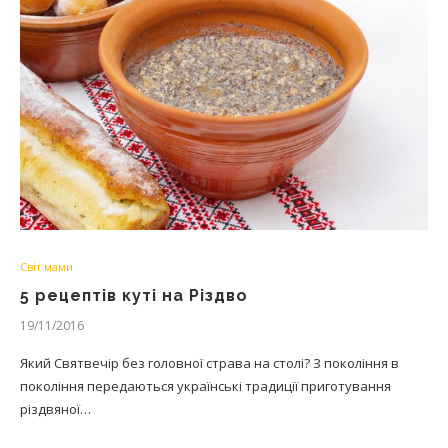
Світ мами
5 рецептів куті на Різдво
19/11/2016
Який Святвечір без головної страва на столі? З покоління в
покоління передаються українські традиції приготування
різдвяної…