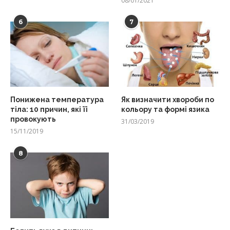
08/01/2021
6
7
Понижена температура
Як визначити хвороби по
тіла: 10 причин, які її
кольору та формі язика
провокують
31/03/2019
15/11/2019
8