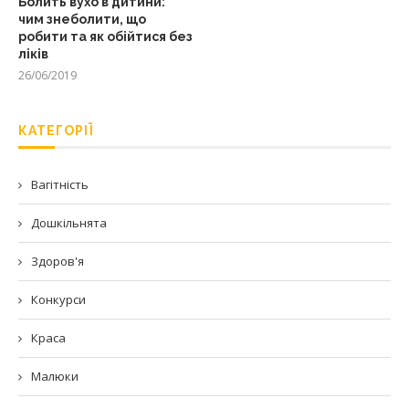
Болить вухо в дитини:
чим знеболити, що
робити та як обійтися без
ліків
26/06/2019
КАТЕГОРІЇ
Вагітність
Дошкільнята
Здоров'я
Конкурси
Краса
Малюки