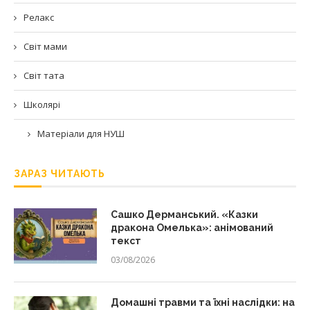
Релакс
Світ мами
Світ тата
Школярі
Матеріали для НУШ
ЗАРАЗ ЧИТАЮТЬ
Сашко Дерманський. «Казки
дракона Омелька»: анімований
текст
03/08/2026
Домашні травми та їхні наслідки: на