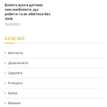
Болить вухо в дитини:
чим знеболити, що
робити та як обійтися без
ліків
26/06/2019
КАТЕГОРІЇ
Вагітність
Дошкільнята
Здоров'я
Конкурси
Краса
Малюки