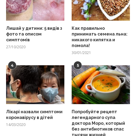
Лишай у дитини: 5 видів з
Как правильно
фото та описом
принимать семена льна:
симптомів
никакого кипятка и
помола!
27/10/2020
30/01/2021
4
5
Лікарі назвали симптоми
Попробуйте рецепт
коронавірусу в дітей
легендарного супа
доктора Моро, который
14/03/2020
без антибиотиков спас
тысячи жизней