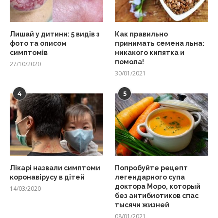
Лишай у дитини: 5 видів з
Как правильно
фото та описом
принимать семена льна:
симптомів
никакого кипятка и
помола!
27/10/2020
30/01/2021
4
5
Лікарі назвали симптоми
Попробуйте рецепт
коронавірусу в дітей
легендарного супа
доктора Моро, который
14/03/2020
без антибиотиков спас
тысячи жизней
08/01/2021