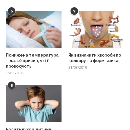
6
7
Понижена температура
Як визначити хвороби по
тіла: 10 причин, які її
кольору та формі язика
провокують
31/03/2019
15/11/2019
8
Болить вухо в дитини: