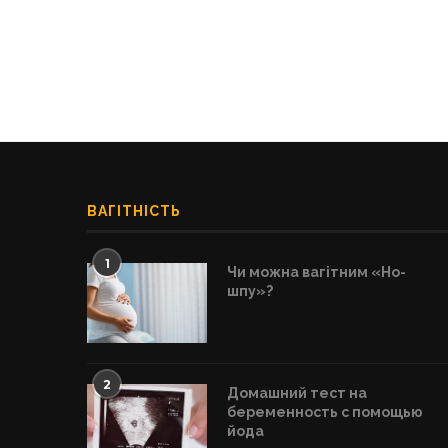
ВАГІТНІСТЬ
1
Чи можна вагітним «Но-
шпу»?
2
Домашний тест на
беременность с помощью
йода