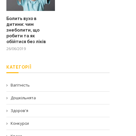
Болить вухо в
дитини: чим
знеболити, що
робити та як
обійтися без ліків
26/06/2019
КАТЕГОРІЇ
Вагітність
Дошкільнята
Здоров'я
Конкурси
Краса