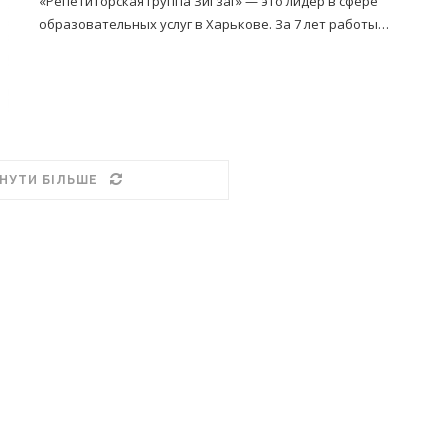
«Репетиторская группа ЗиГзаг» — это лидер в сфере
образовательных услуг в Харькове. За 7 лет работы…
НУТИ БІЛЬШЕ