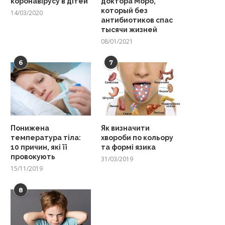
коронавірусу в дітей
доктора Моро,
который без
14/03/2020
антибиотиков спас
тысячи жизней
08/01/2021
6
7
Понижена
Як визначити
температура тіла:
хвороби по кольору
10 причин, які її
та формі язика
провокують
31/03/2019
15/11/2019
8