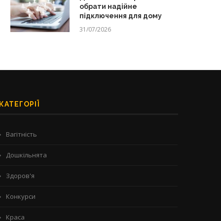
обрати надійне
підключення для дому
31/07/2026
КАТЕГОРІЇ
Вагітність
Дошкільнята
Здоров'я
Конкурси
Краса