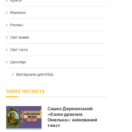
Малюки
Релакс
Світ мами
Світ тата
Школярі
Матеріали для НУШ
ЗАРАЗ ЧИТАЮТЬ
Сашко Дерманський.
«Казки дракона
Омелька»: анімований
текст