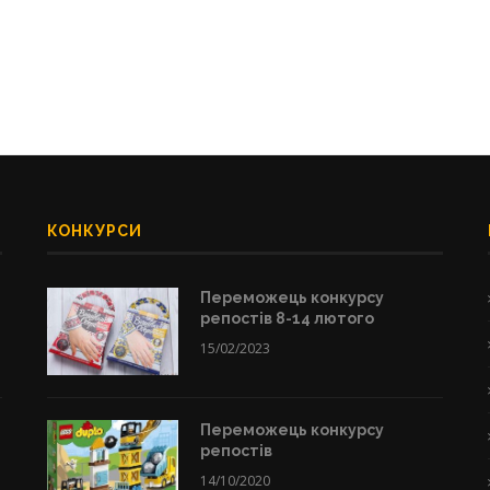
КОНКУРСИ
Переможець конкурсу
репостів 8-14 лютого
15/02/2023
Переможець конкурсу
репостів
14/10/2020