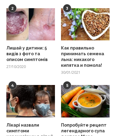
2
3
Лишай у дитини: 5
Как правильно
видів з фото та
принимать семена
описом симптомів
льна: никакого
кипятка и помола!
27/10/2020
30/01/2021
4
5
Лікарі назвали
Попробуйте рецепт
симптоми
легендарного супа