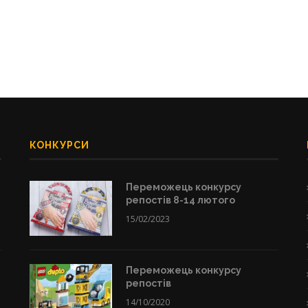
КОНКУРСИ
Переможець конкурсу
репостів 8-14 лютого
15/02/2023
Переможець конкурсу
репостів
14/10/2020