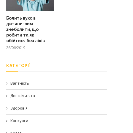
Болить вухо в
дитини: чим
знеболити, що
робити та як
обійтися без ліків
26/06/2019
КАТЕГОРІЇ
Вагітність
Дошкільнята
Здоров'я
Конкурси
Краса