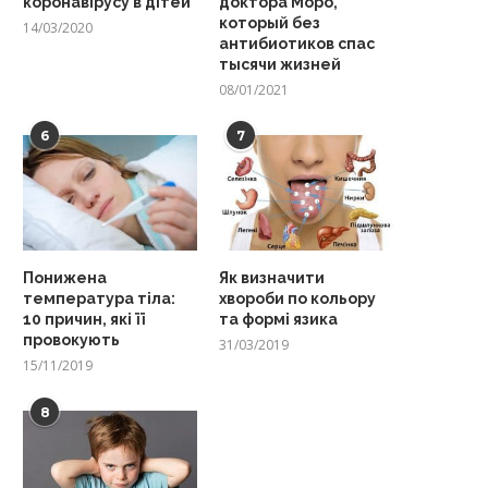
коронавірусу в дітей
доктора Моро,
который без
14/03/2020
антибиотиков спас
тысячи жизней
08/01/2021
6
7
Понижена
Як визначити
температура тіла:
хвороби по кольору
10 причин, які її
та формі язика
провокують
31/03/2019
15/11/2019
8