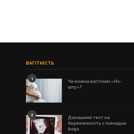
ВАГІТНІСТЬ
1
Чи можна вагітним «Но-
шпу»?
2
Домашний тест на
беременность с помощью
йода