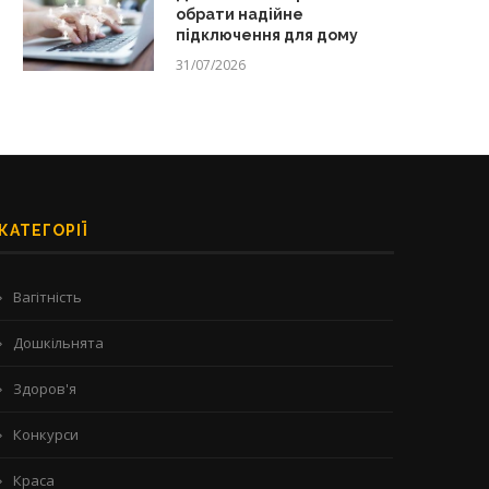
обрати надійне
підключення для дому
31/07/2026
КАТЕГОРІЇ
Вагітність
Дошкільнята
Здоров'я
Конкурси
Краса