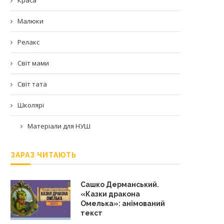
Малюки
Релакс
Світ мами
Світ тата
Школярі
Матеріали для НУШ
ЗАРАЗ ЧИТАЮТЬ
Сашко Дерманський.
«Казки дракона
Омелька»: анімований
текст