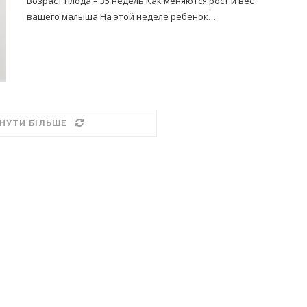
Возраст плода – 35 недель Как меняются рост и вес
вашего малыша На этой неделе ребенок…
НУТИ БІЛЬШЕ