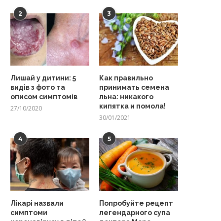
2
3
Лишай у дитини: 5
Как правильно
видів з фото та
принимать семена
описом симптомів
льна: никакого
кипятка и помола!
27/10/2020
30/01/2021
4
5
Лікарі назвали
Попробуйте рецепт
симптоми
легендарного супа