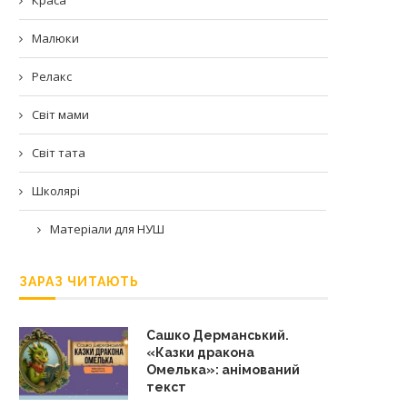
Малюки
Релакс
Світ мами
Світ тата
Школярі
Матеріали для НУШ
ЗАРАЗ ЧИТАЮТЬ
Сашко Дерманський.
«Казки дракона
Омелька»: анімований
текст