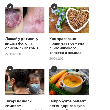
2
3
Лишай у дитини: 5
Как правильно
видів з фото та
принимать семена
описом симптомів
льна: никакого
кипятка и помола!
27/10/2020
30/01/2021
4
5
Лікарі назвали
Попробуйте рецепт
симптоми
легендарного супа