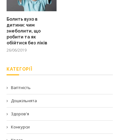
Болить вухо в
дитини: чим
знеболити, що
робити та як
обійтися без ліків
26/06/2019
КАТЕГОРІЇ
Вагітність
Дошкільнята
Здоров'я
Конкурси
Краса