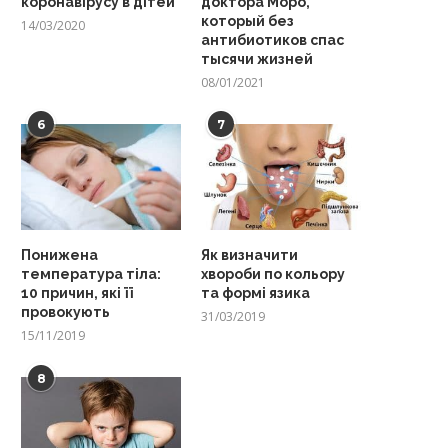
коронавірусу в дітей
доктора Моро,
который без
14/03/2020
антибиотиков спас
тысячи жизней
08/01/2021
6
7
Понижена
Як визначити
температура тіла:
хвороби по кольору
10 причин, які її
та формі язика
провокують
31/03/2019
15/11/2019
8