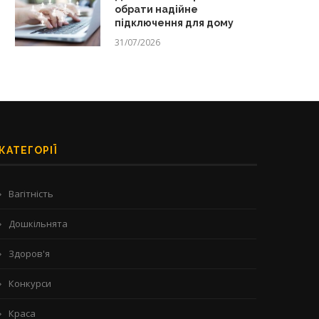
обрати надійне
підключення для дому
31/07/2026
КАТЕГОРІЇ
Вагітність
Дошкільнята
Здоров'я
Конкурси
Краса