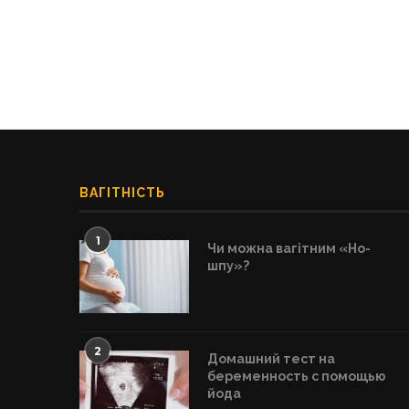
ВАГІТНІСТЬ
1
Чи можна вагітним «Но-
шпу»?
2
Домашний тест на
беременность с помощью
йода