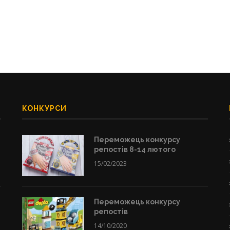
КОНКУРСИ
Переможець конкурсу
репостів 8-14 лютого
15/02/2023
Переможець конкурсу
репостів
14/10/2020