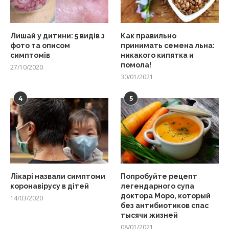
Лишай у дитини: 5 видів з
Как правильно
фото та описом
принимать семена льна:
симптомів
никакого кипятка и
помола!
27/10/2020
30/01/2021
4
5
Лікарі назвали симптоми
Попробуйте рецепт
коронавірусу в дітей
легендарного супа
доктора Моро, который
14/03/2020
без антибиотиков спас
тысячи жизней
08/01/2021