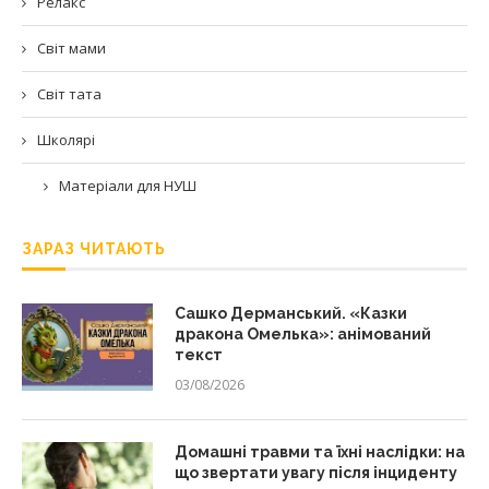
Релакс
Світ мами
Світ тата
Школярі
Матеріали для НУШ
ЗАРАЗ ЧИТАЮТЬ
Сашко Дерманський. «Казки
дракона Омелька»: анімований
текст
03/08/2026
Домашні травми та їхні наслідки: на
що звертати увагу після інциденту