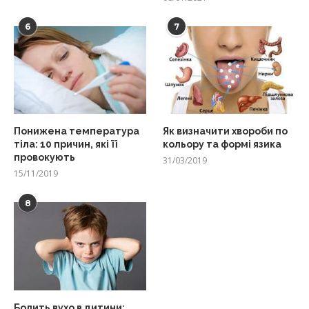
6
7
Понижена температура
Як визначити хвороби по
тіла: 10 причин, які її
кольору та формі язика
провокують
31/03/2019
15/11/2019
8
Болить вухо в дитини: