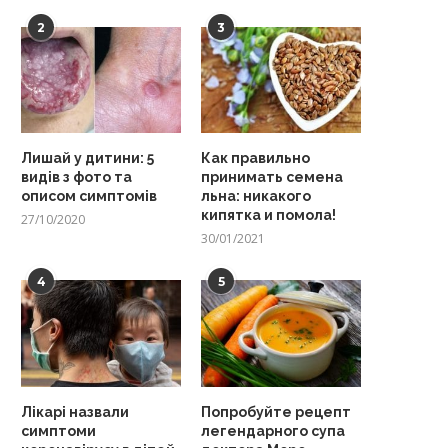
2
3
Лишай у дитини: 5
Как правильно
видів з фото та
принимать семена
описом симптомів
льна: никакого
кипятка и помола!
27/10/2020
30/01/2021
4
5
Лікарі назвали
Попробуйте рецепт
симптоми
легендарного супа