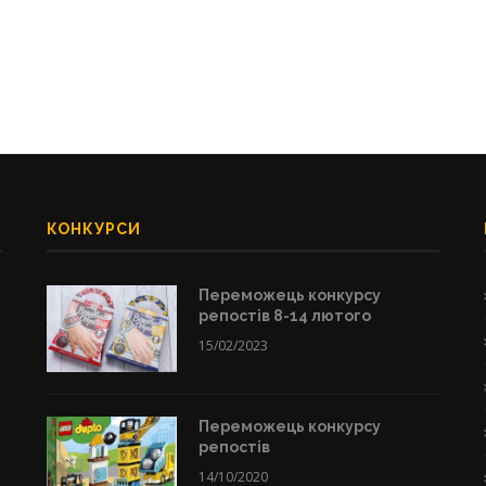
КОНКУРСИ
Переможець конкурсу
репостів 8-14 лютого
15/02/2023
Переможець конкурсу
репостів
14/10/2020