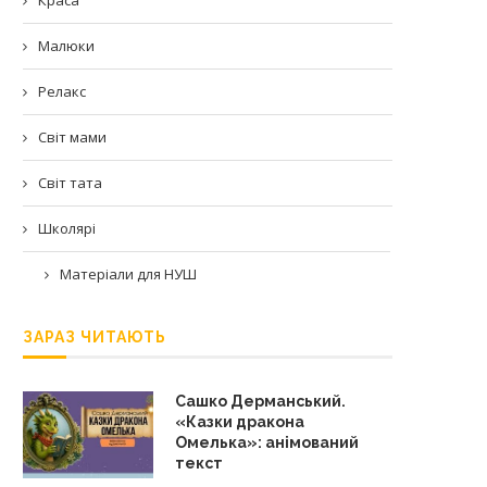
Малюки
Релакс
Світ мами
Світ тата
Школярі
Матеріали для НУШ
ЗАРАЗ ЧИТАЮТЬ
Сашко Дерманський.
«Казки дракона
Омелька»: анімований
текст