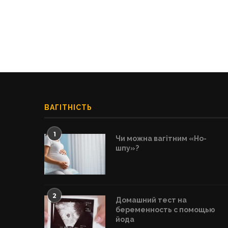
ВАГІТНІСТЬ
1
Чи можна вагітним «Но-
шпу»?
2
Домашний тест на
беременность с помощью
йода