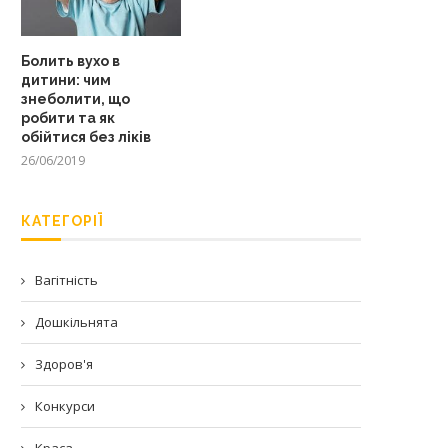
Болить вухо в
дитини: чим
знеболити, що
робити та як
обійтися без ліків
26/06/2019
КАТЕГОРІЇ
Вагітність
Дошкільнята
Здоров'я
Конкурси
Краса