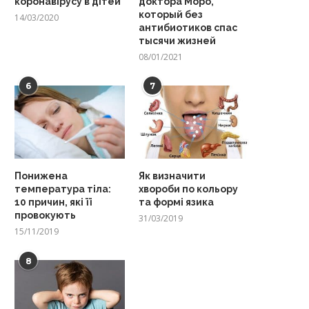
коронавірусу в дітей
доктора Моро,
который без
14/03/2020
антибиотиков спас
тысячи жизней
08/01/2021
6
7
Понижена
Як визначити
температура тіла:
хвороби по кольору
10 причин, які її
та формі язика
провокують
31/03/2019
15/11/2019
8