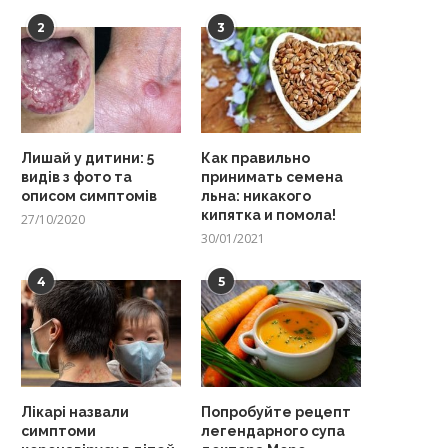
2
3
Лишай у дитини: 5
Как правильно
видів з фото та
принимать семена
описом симптомів
льна: никакого
кипятка и помола!
27/10/2020
30/01/2021
4
5
Лікарі назвали
Попробуйте рецепт
симптоми
легендарного супа