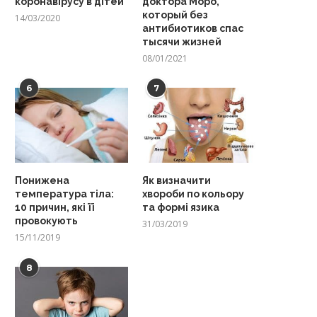
коронавірусу в дітей
доктора Моро,
который без
14/03/2020
антибиотиков спас
тысячи жизней
08/01/2021
6
7
Понижена
Як визначити
температура тіла:
хвороби по кольору
10 причин, які її
та формі язика
провокують
31/03/2019
15/11/2019
8