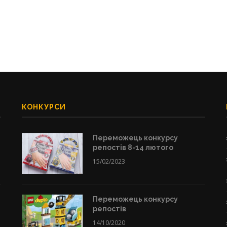
КОНКУРСИ
Переможець конкурсу
репостів 8-14 лютого
15/02/2023
Переможець конкурсу
репостів
14/10/2020