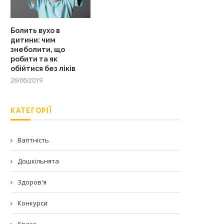
Болить вухо в
дитини: чим
знеболити, що
робити та як
обійтися без ліків
26/06/2019
КАТЕГОРІЇ
Вагітність
Дошкільнята
Здоров'я
Конкурси
Краса