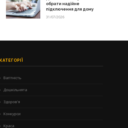
обрати надійне
підключення для дому
31/07/2026
КАТЕГОРІЇ
Вагітність
Дошкільнята
Здоров'я
Конкурси
Краса