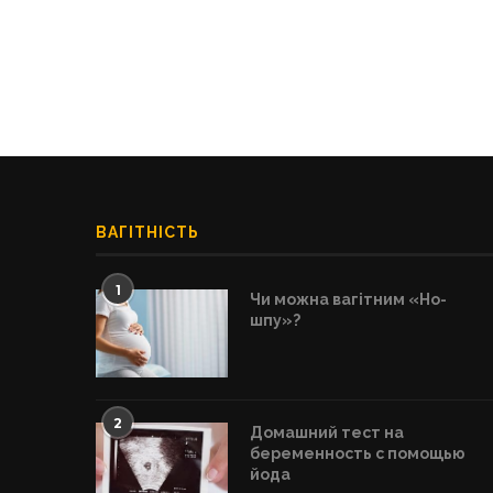
ВАГІТНІСТЬ
1
Чи можна вагітним «Но-
шпу»?
2
Домашний тест на
беременность с помощью
йода