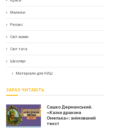
Малюки
Релакс
Світ мами
Світ тата
Школярі
Матеріали для НУШ
ЗАРАЗ ЧИТАЮТЬ
Сашко Дерманський.
«Казки дракона
Омелька»: анімований
текст