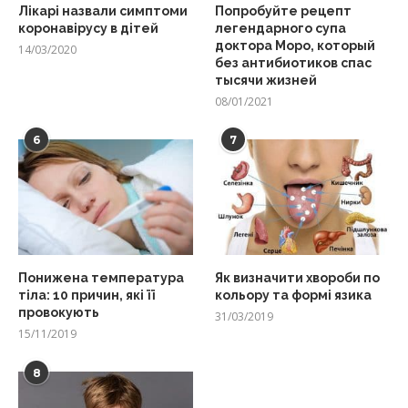
Лікарі назвали симптоми
Попробуйте рецепт
коронавірусу в дітей
легендарного супа
доктора Моро, который
14/03/2020
без антибиотиков спас
тысячи жизней
08/01/2021
6
7
Понижена температура
Як визначити хвороби по
тіла: 10 причин, які її
кольору та формі язика
провокують
31/03/2019
15/11/2019
8