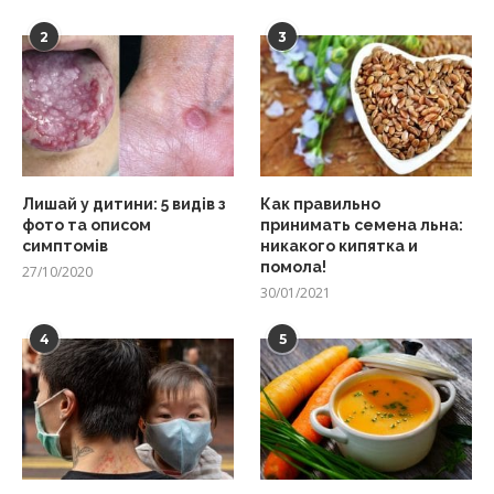
2
3
Лишай у дитини: 5 видів з
Как правильно
фото та описом
принимать семена льна:
симптомів
никакого кипятка и
помола!
27/10/2020
30/01/2021
4
5