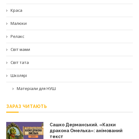
Краса
Малюки
Релакс
Світ мами
Світ тата
Школярі
Матеріали для НУШ
ЗАРАЗ ЧИТАЮТЬ
Сашко Дерманський. «Казки
дракона Омелька»: анімований
текст