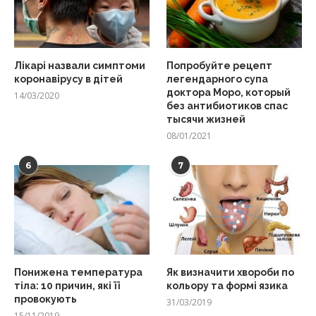
Лікарі назвали симптоми
Попробуйте рецепт
коронавірусу в дітей
легендарного супа
доктора Моро, который
14/03/2020
без антибиотиков спас
тысячи жизней
08/01/2021
6
7
Понижена температура
Як визначити хвороби по
тіла: 10 причин, які її
кольору та формі язика
провокують
31/03/2019
15/11/2019