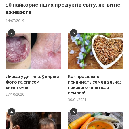
10 найкорисніших продуктів світу, які ви не
вживаєте
14/07/2019
2
3
Лишай у дитини: 5 видів з
Как правильно
фото та описом
принимать семена льна:
симптомів
никакого кипятка и
помола!
27/10/2020
30/01/2021
4
5