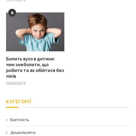
8
Болить вухо в дитини:
чим знеболити, що
робити та як обійтися без
ліків
26/06/2019
КАТЕГОРІЇ
Вагітність
Дошкільнята