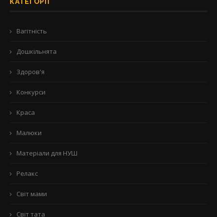
КАТЕГОРІЇ
Вагітність
Дошкільнята
Здоров'я
Конкурси
Краса
Малюки
Матеріали для НУШ
Релакс
Світ мами
Світ тата