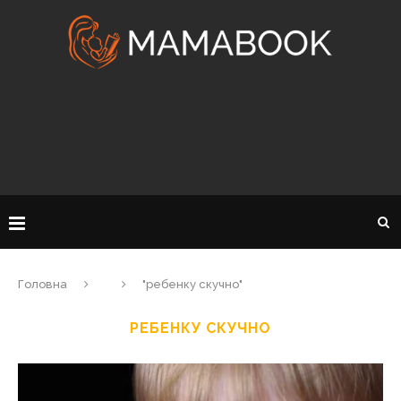
Головна
"ребенку скучно"
РЕБЕНКУ СКУЧНО