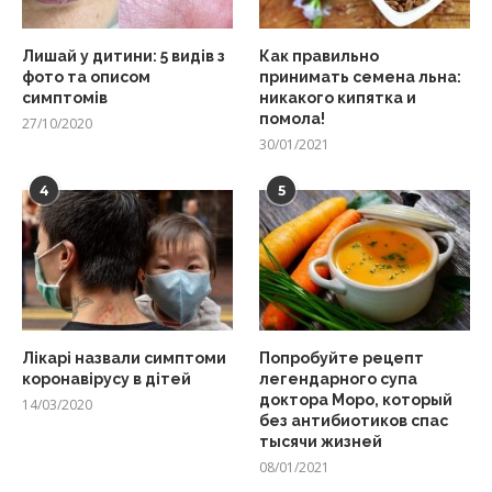
Лишай у дитини: 5 видів з
Как правильно
фото та описом
принимать семена льна:
симптомів
никакого кипятка и
помола!
27/10/2020
30/01/2021
4
5
Лікарі назвали симптоми
Попробуйте рецепт
коронавірусу в дітей
легендарного супа
доктора Моро, который
14/03/2020
без антибиотиков спас
тысячи жизней
08/01/2021