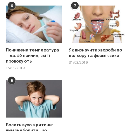
6
7
Понижена температура
Як визначити хвороби по
тіла: 10 причин, які її
кольору та формі язика
провокують
31/03/2019
15/11/2019
8
Болить вухо в дитини:
чим знеболити, що