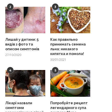
2
3
Лишай у дитини: 5
Как правильно
видів з фото та
принимать семена
описом симптомів
льна: никакого
кипятка и помола!
27/10/2020
30/01/2021
4
5
Лікарі назвали
Попробуйте рецепт
симптоми
легендарного супа