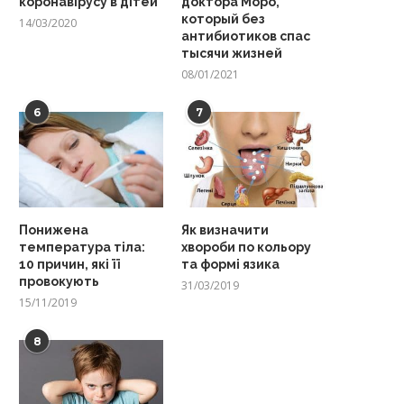
коронавірусу в дітей
доктора Моро,
который без
14/03/2020
антибиотиков спас
тысячи жизней
08/01/2021
6
7
Понижена
Як визначити
температура тіла:
хвороби по кольору
10 причин, які її
та формі язика
провокують
31/03/2019
15/11/2019
8