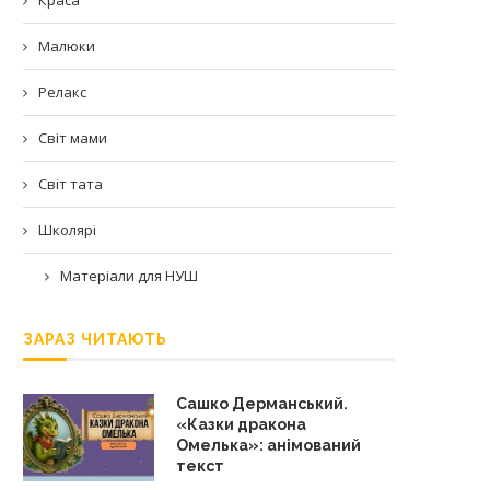
Малюки
Релакс
Світ мами
Світ тата
Школярі
Матеріали для НУШ
ЗАРАЗ ЧИТАЮТЬ
Сашко Дерманський.
«Казки дракона
Омелька»: анімований
текст