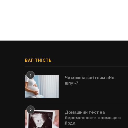
ВАГІТНІСТЬ
1
Чи можна вагітним «Но-
шпу»?
2
Домашний тест на
беременность с помощью
йода