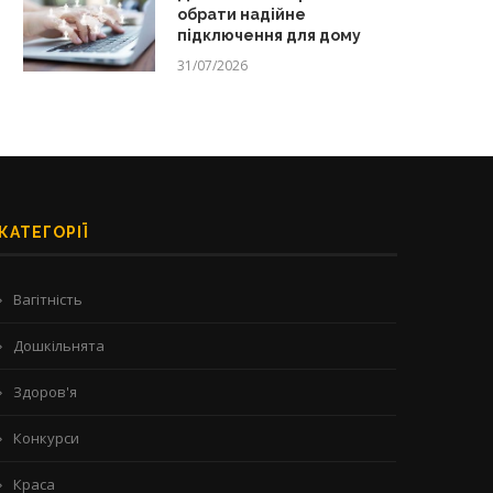
обрати надійне
підключення для дому
31/07/2026
КАТЕГОРІЇ
Вагітність
Дошкільнята
Здоров'я
Конкурси
Краса