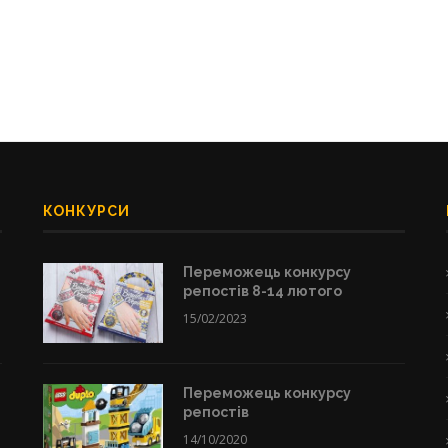
КОНКУРСИ
Переможець конкурсу
репостів 8-14 лютого
15/02/2023
Переможець конкурсу
репостів
14/10/2020