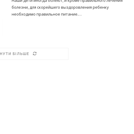
Наши дети иногда болеют, и кроме правильного лечения
болезни, для скорейшего выздоровления ребенку
необходимо правильное питание.…
НУТИ БІЛЬШЕ