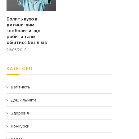
Болить вухо в
дитини: чим
знеболити, що
робити та як
обійтися без ліків
26/06/2019
КАТЕГОРІЇ
Вагітність
Дошкільнята
Здоров'я
Конкурси
Краса