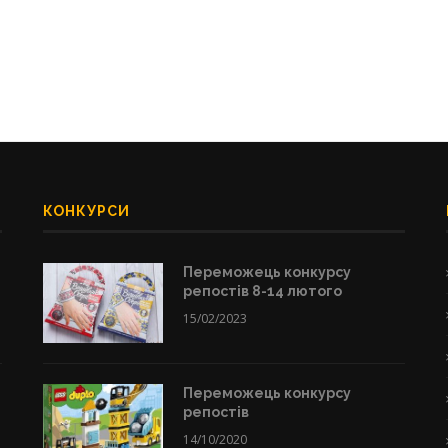
КОНКУРСИ
Переможець конкурсу
репостів 8-14 лютого
15/02/2023
Переможець конкурсу
репостів
14/10/2020