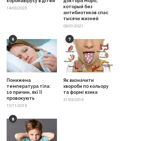
коронавірусу в дітей
доктора Моро,
который без
14/03/2020
антибиотиков спас
тысячи жизней
08/01/2021
6
7
Понижена
Як визначити
температура тіла:
хвороби по кольору
10 причин, які її
та формі язика
провокують
31/03/2019
15/11/2019
8