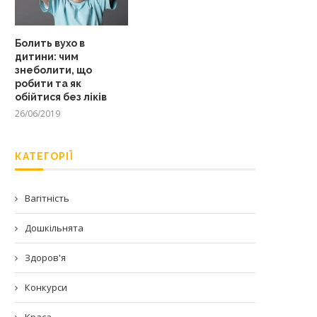
Болить вухо в
дитини: чим
знеболити, що
робити та як
обійтися без ліків
26/06/2019
КАТЕГОРІЇ
Вагітність
Дошкільнята
Здоров'я
Конкурси
Краса