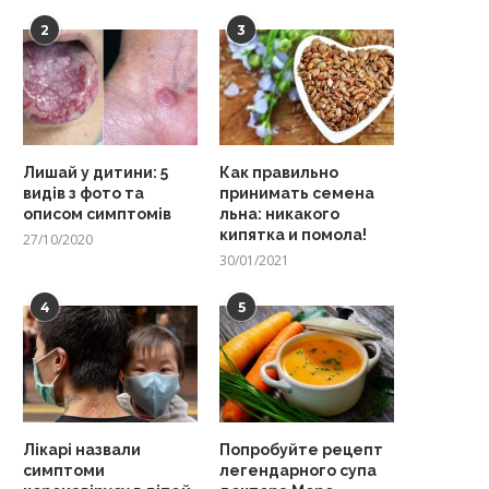
2
3
Лишай у дитини: 5
Как правильно
видів з фото та
принимать семена
описом симптомів
льна: никакого
кипятка и помола!
27/10/2020
30/01/2021
4
5
Лікарі назвали
Попробуйте рецепт
симптоми
легендарного супа