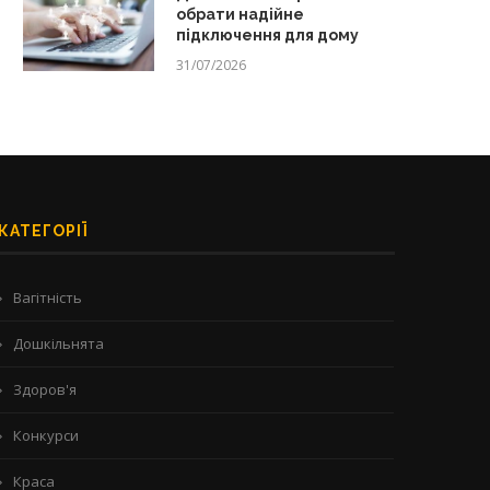
обрати надійне
підключення для дому
31/07/2026
КАТЕГОРІЇ
Вагітність
Дошкільнята
Здоров'я
Конкурси
Краса