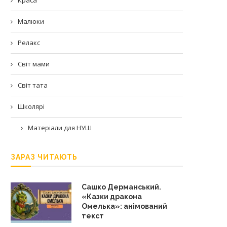
Малюки
Релакс
Світ мами
Світ тата
Школярі
Матеріали для НУШ
ЗАРАЗ ЧИТАЮТЬ
Сашко Дерманський.
«Казки дракона
Омелька»: анімований
текст