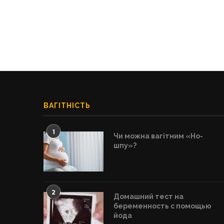
ВАГІТНІСТЬ
1
Чи можна вагітним «Но-
шпу»?
2
Домашний тест на
беременность с помощью
йода