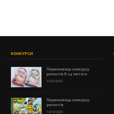
КОНКУРСИ
Переможець конкурсу
репостів 8-14 лютого
15/02/2023
Переможець конкурсу
репостів
14/10/2020