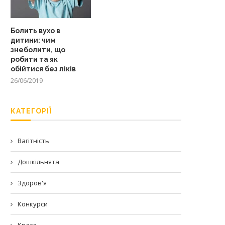
Болить вухо в
дитини: чим
знеболити, що
робити та як
обійтися без ліків
26/06/2019
КАТЕГОРІЇ
Вагітність
Дошкільнята
Здоров'я
Конкурси
Краса