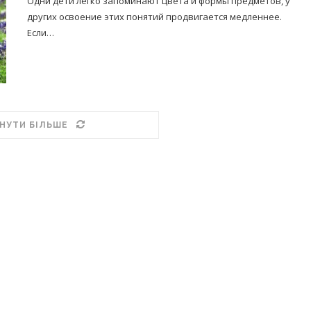
Одни дети легко запоминают цвета и формы предметов, у
других освоение этих понятий продвигается медленнее.
Если…
НУТИ БІЛЬШЕ