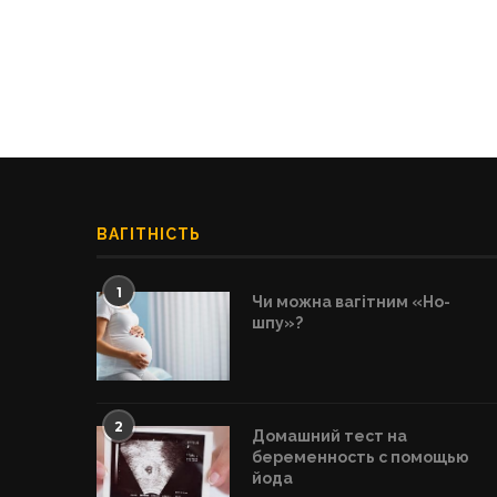
ВАГІТНІСТЬ
1
Чи можна вагітним «Но-
шпу»?
2
Домашний тест на
беременность с помощью
йода