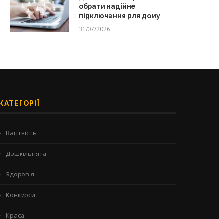
обрати надійне
підключення для дому
31/07/2026
КАТЕГОРІЇ
Вагітність
Дошкільнята
Здоров'я
Конкурси
Краса