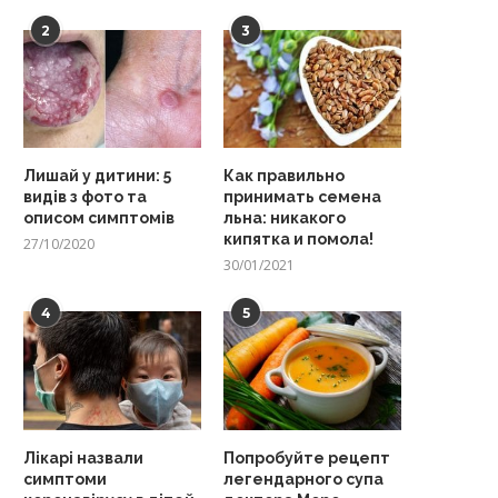
2
3
Лишай у дитини: 5
Как правильно
видів з фото та
принимать семена
описом симптомів
льна: никакого
кипятка и помола!
27/10/2020
30/01/2021
4
5
Лікарі назвали
Попробуйте рецепт
симптоми
легендарного супа