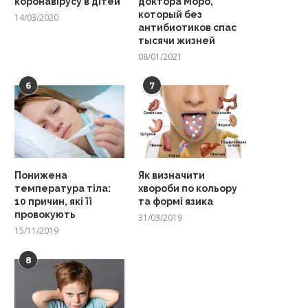
коронавірусу в дітей
доктора Моро,
который без
14/03/2020
антибиотиков спас
тысячи жизней
08/01/2021
6
7
Понижена
Як визначити
температура тіла:
хвороби по кольору
10 причин, які її
та формі язика
провокують
31/03/2019
15/11/2019
8