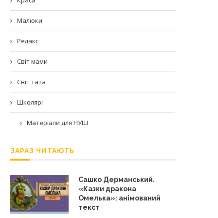
Малюки
Релакс
Світ мами
Світ тата
Школярі
Матеріали для НУШ
ЗАРАЗ ЧИТАЮТЬ
Сашко Дерманський.
«Казки дракона
Омелька»: анімований
текст