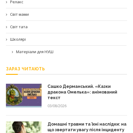
Релакс
Світ мами
Світ тата
Школярі
Матеріали для НУШ
ЗАРАЗ ЧИТАЮТЬ
Сашко Дерманський. «Казки
дракона Омелька»: анімований
текст
03/08/2026
Домашні травми та їхні наслідки: на
що звертати увагу після інциденту