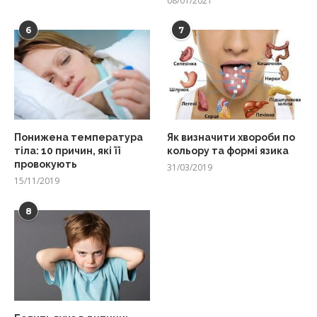
08/01/2021
6
7
Понижена температура
Як визначити хвороби по
тіла: 10 причин, які її
кольору та формі язика
провокують
31/03/2019
15/11/2019
8