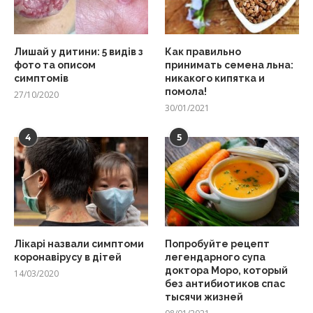
Лишай у дитини: 5 видів з
Как правильно
фото та описом
принимать семена льна:
симптомів
никакого кипятка и
помола!
27/10/2020
30/01/2021
4
5
Лікарі назвали симптоми
Попробуйте рецепт
коронавірусу в дітей
легендарного супа
доктора Моро, который
14/03/2020
без антибиотиков спас
тысячи жизней