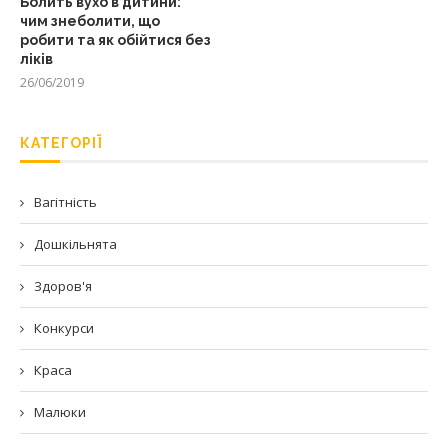
Болить вухо в дитини:
чим знеболити, що
робити та як обійтися без
ліків
26/06/2019
КАТЕГОРІЇ
Вагітність
Дошкільнята
Здоров'я
Конкурси
Краса
Малюки