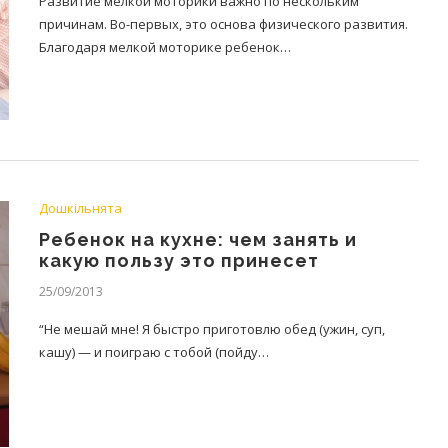
Развитие мелкой моторики важно по нескольким
причинам. Во-первых, это основа физического развития.
Благодаря мелкой моторике ребенок…
Дошкільнята
Ребенок на кухне: чем занять и
какую пользу это принесет
25/09/2013
“Не мешай мне! Я быстро приготовлю обед (ужин, суп,
кашу) — и поиграю с тобой (пойду…