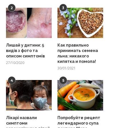
2
3
Лишай у дитини: 5
Как правильно
видів з фото та
принимать семена
описом симптомів
льна: никакого
кипятка и помола!
27/10/2020
30/01/2021
4
5
Лікарі назвали
Попробуйте рецепт
симптоми
легендарного супа