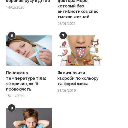
коронавірусу в дітей
доктора Моро,
который без
14/03/2020
антибиотиков спас
тысячи жизней
08/01/2021
6
7
Понижена
Як визначити
температура тіла:
хвороби по кольору
10 причин, які її
та формі язика
провокують
31/03/2019
15/11/2019
8