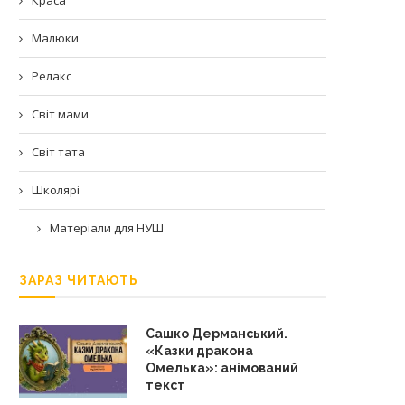
Малюки
Релакс
Світ мами
Світ тата
Школярі
Матеріали для НУШ
ЗАРАЗ ЧИТАЮТЬ
Сашко Дерманський.
«Казки дракона
Омелька»: анімований
текст