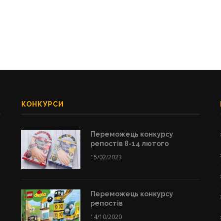
КОНКУРСИ
Переможець конкурсу
репостів 8-14 лютого
15/02/2023
Переможець конкурсу
репостів
14/10/2020