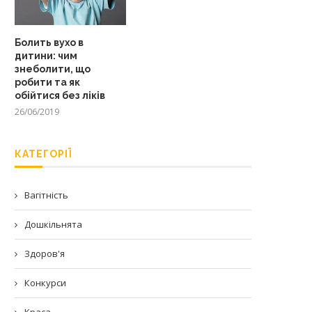
Болить вухо в
дитини: чим
знеболити, що
робити та як
обійтися без ліків
26/06/2019
КАТЕГОРІЇ
Вагітність
Дошкільнята
Здоров'я
Конкурси
Краса