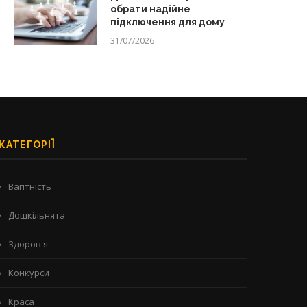
обрати надійне
підключення для дому
31/07/2026
КАТЕГОРІЇ
Вагітність
Дошкільнята
Здоров'я
Конкурси
Краса