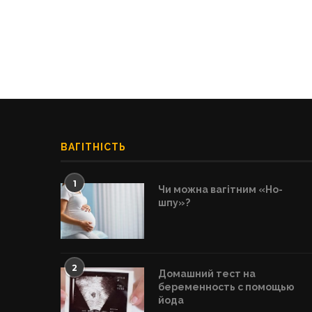
ВАГІТНІСТЬ
1
Чи можна вагітним «Но-
шпу»?
2
Домашний тест на
беременность с помощью
йода