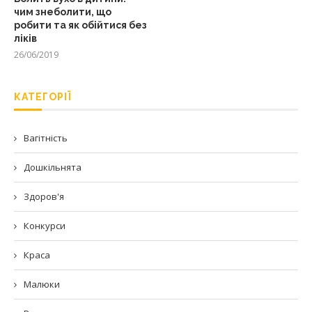
чим знеболити, що
робити та як обійтися без
ліків
26/06/2019
КАТЕГОРІЇ
Вагітність
Дошкільнята
Здоров'я
Конкурси
Краса
Малюки