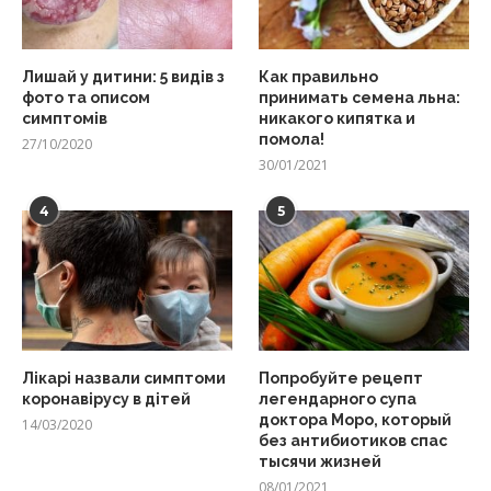
Лишай у дитини: 5 видів з
Как правильно
фото та описом
принимать семена льна:
симптомів
никакого кипятка и
помола!
27/10/2020
30/01/2021
4
5
Лікарі назвали симптоми
Попробуйте рецепт
коронавірусу в дітей
легендарного супа
доктора Моро, который
14/03/2020
без антибиотиков спас
тысячи жизней
08/01/2021