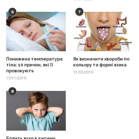
6
7
Понижена температура
Як визначити хвороби по
тіла: 10 причин, які її
кольору та формі язика
провокують
31/03/2019
15/11/2019
8
Болить вухо в дитини: