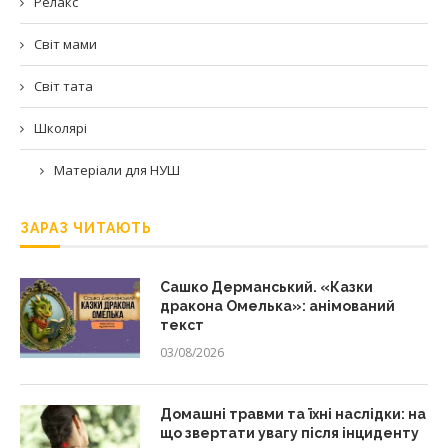
Релакс
Світ мами
Світ тата
Школярі
Матеріали для НУШ
ЗАРАЗ ЧИТАЮТЬ
Сашко Дерманський. «Казки
дракона Омелька»: анімований
текст
03/08/2026
Домашні травми та їхні наслідки: на
що звертати увагу після інциденту