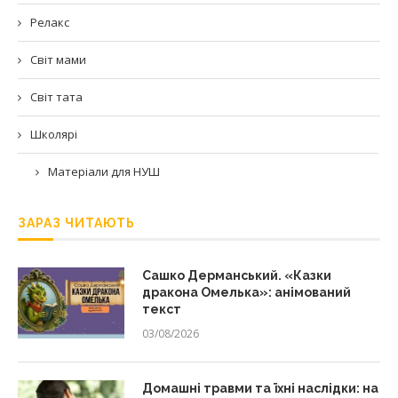
Релакс
Світ мами
Світ тата
Школярі
Матеріали для НУШ
ЗАРАЗ ЧИТАЮТЬ
Сашко Дерманський. «Казки
дракона Омелька»: анімований
текст
03/08/2026
Домашні травми та їхні наслідки: на