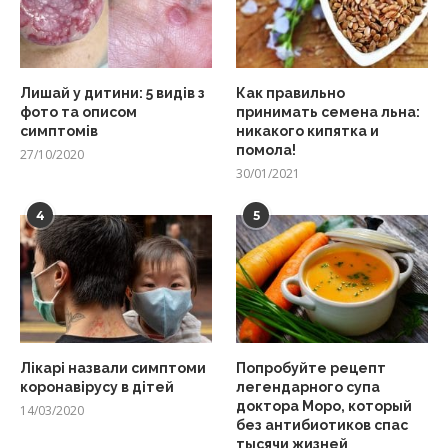
Лишай у дитини: 5 видів з
Как правильно
фото та описом
принимать семена льна:
симптомів
никакого кипятка и
помола!
27/10/2020
30/01/2021
4
5
Лікарі назвали симптоми
Попробуйте рецепт
коронавірусу в дітей
легендарного супа
доктора Моро, который
14/03/2020
без антибиотиков спас
тысячи жизней