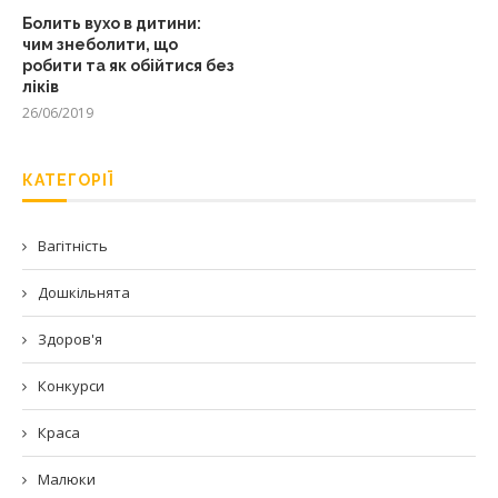
Болить вухо в дитини:
чим знеболити, що
робити та як обійтися без
ліків
26/06/2019
КАТЕГОРІЇ
Вагітність
Дошкільнята
Здоров'я
Конкурси
Краса
Малюки