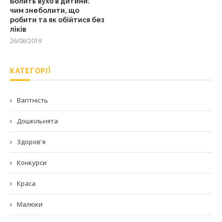
Болить вухо в дитини:
чим знеболити, що
робити та як обійтися без
ліків
26/06/2019
КАТЕГОРІЇ
Вагітність
Дошкільнята
Здоров'я
Конкурси
Краса
Малюки