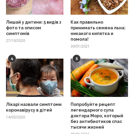
Лишай у дитини: 5 видів з
Как правильно
фото та описом
принимать семена льна:
симптомів
никакого кипятка и
помола!
27/10/2020
30/01/2021
4
5
Лікарі назвали симптоми
Попробуйте рецепт
коронавірусу в дітей
легендарного супа
доктора Моро, который
14/03/2020
без антибиотиков спас
тысячи жизней