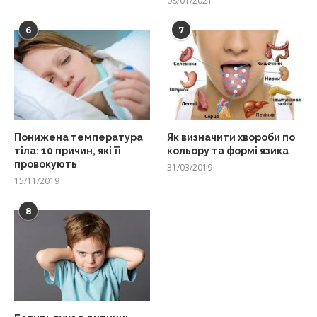
08/01/2021
6
7
Понижена температура
Як визначити хвороби по
тіла: 10 причин, які її
кольору та формі язика
провокують
31/03/2019
15/11/2019
8