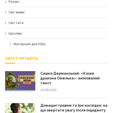
Релакс
Світ мами
Світ тата
Школярі
Матеріали для НУШ
ЗАРАЗ ЧИТАЮТЬ
Сашко Дерманський. «Казки
дракона Омелька»: анімований
текст
03/08/2026
Домашні травми та їхні наслідки: на
що звертати увагу після інциденту