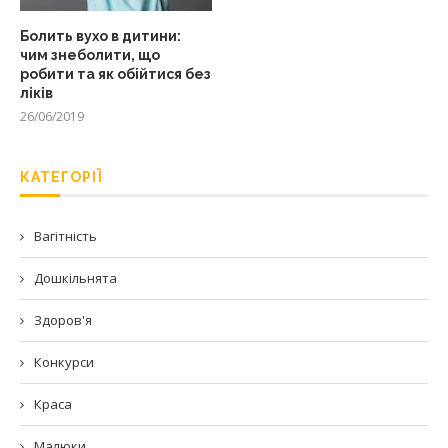
Болить вухо в дитини:
чим знеболити, що
робити та як обійтися без
ліків
26/06/2019
КАТЕГОРІЇ
Вагітність
Дошкільнята
Здоров'я
Конкурси
Краса
Малюки