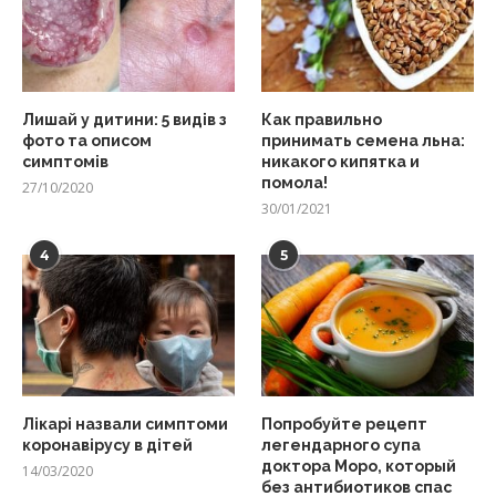
Лишай у дитини: 5 видів з
Как правильно
фото та описом
принимать семена льна:
симптомів
никакого кипятка и
помола!
27/10/2020
30/01/2021
4
5
Лікарі назвали симптоми
Попробуйте рецепт
коронавірусу в дітей
легендарного супа
доктора Моро, который
14/03/2020
без антибиотиков спас