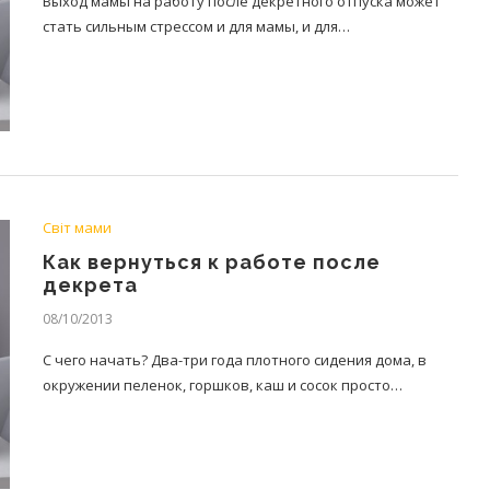
Выход мамы на работу после декретного отпуска может
стать сильным стрессом и для мамы, и для…
Світ мами
Как вернуться к работе после
декрета
08/10/2013
С чего начать? Два-три года плотного сидения дома, в
окружении пеленок, горшков, каш и сосок просто…