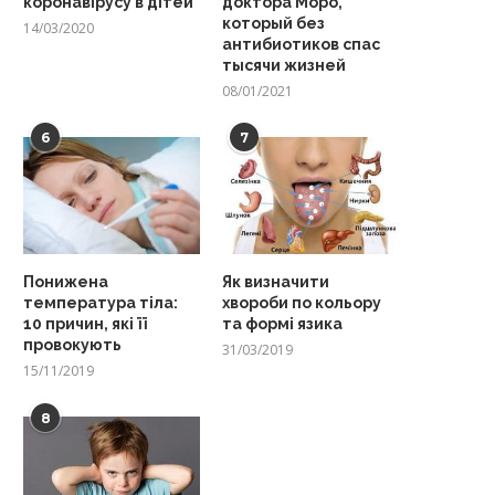
коронавірусу в дітей
доктора Моро,
который без
14/03/2020
антибиотиков спас
тысячи жизней
08/01/2021
6
7
Понижена
Як визначити
температура тіла:
хвороби по кольору
10 причин, які її
та формі язика
провокують
31/03/2019
15/11/2019
8