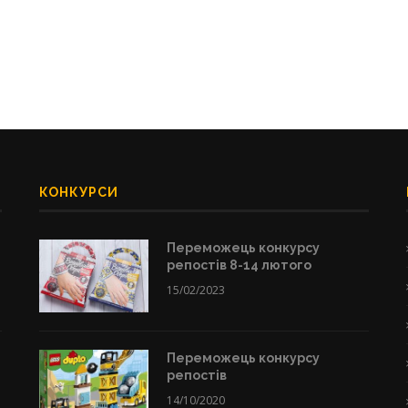
КОНКУРСИ
Переможець конкурсу
репостів 8-14 лютого
15/02/2023
Переможець конкурсу
репостів
14/10/2020