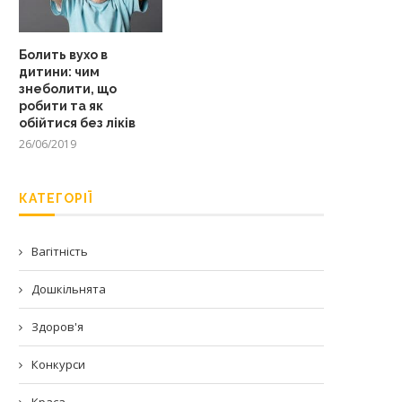
Болить вухо в
дитини: чим
знеболити, що
робити та як
обійтися без ліків
26/06/2019
КАТЕГОРІЇ
Вагітність
Дошкільнята
Здоров'я
Конкурси
Краса