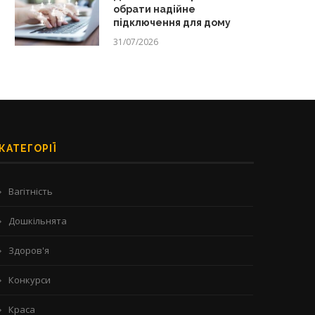
обрати надійне
підключення для дому
31/07/2026
КАТЕГОРІЇ
Вагітність
Дошкільнята
Здоров'я
Конкурси
Краса