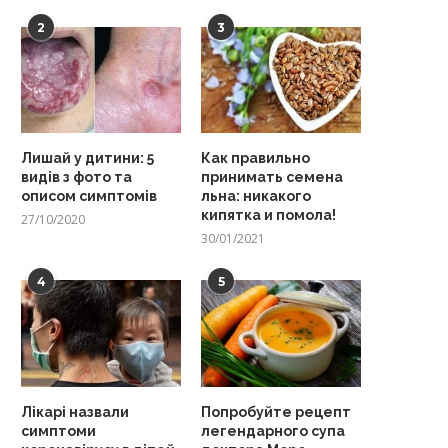
2
3
Лишай у дитини: 5
Как правильно
видів з фото та
принимать семена
описом симптомів
льна: никакого
кипятка и помола!
27/10/2020
30/01/2021
4
5
Лікарі назвали
Попробуйте рецепт
симптоми
легендарного супа