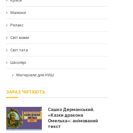
Малюки
Релакс
Світ мами
Світ тата
Школярі
Матеріали для НУШ
ЗАРАЗ ЧИТАЮТЬ
Сашко Дерманський.
«Казки дракона
Омелька»: анімований
текст