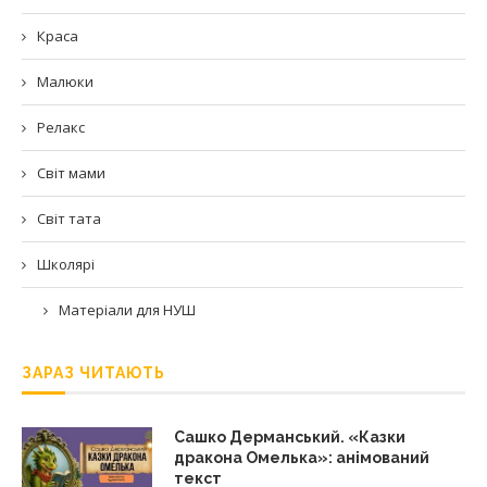
Краса
Малюки
Релакс
Світ мами
Світ тата
Школярі
Матеріали для НУШ
ЗАРАЗ ЧИТАЮТЬ
Сашко Дерманський. «Казки
дракона Омелька»: анімований
текст