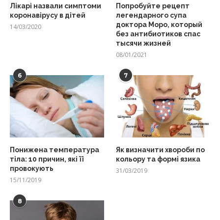
Лікарі назвали симптоми
Попробуйте рецепт
коронавірусу в дітей
легендарного супа
доктора Моро, который
14/03/2020
без антибиотиков спас
тысячи жизней
08/01/2021
6
7
Понижена температура
Як визначити хвороби по
тіла: 10 причин, які її
кольору та формі язика
провокують
31/03/2019
15/11/2019
8