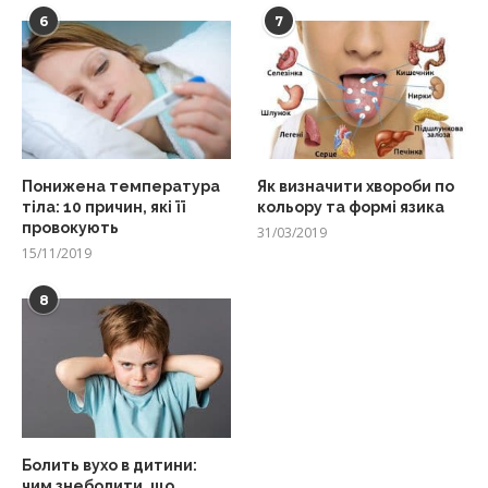
6
7
Понижена температура
Як визначити хвороби по
тіла: 10 причин, які її
кольору та формі язика
провокують
31/03/2019
15/11/2019
8
Болить вухо в дитини:
чим знеболити, що