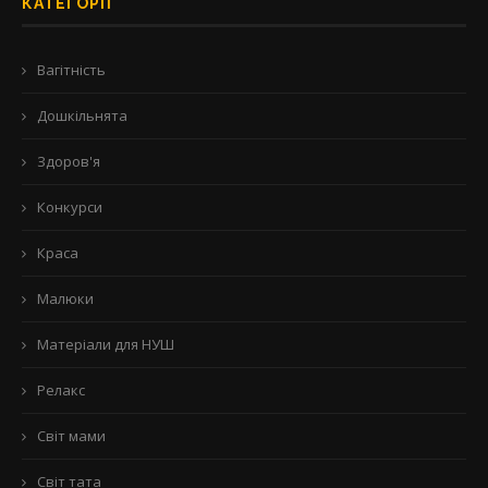
КАТЕГОРІЇ
Вагітність
Дошкільнята
Здоров'я
Конкурси
Краса
Малюки
Матеріали для НУШ
Релакс
Світ мами
Світ тата