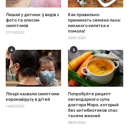
Лишай у дитини: 5 видів з
Как правильно
фото та описом
принимать семена льна:
симптомів
никакого кипятка и
помола!
27/10/2020
30/01/2021
4
5
Лікарі назвали симптоми
Попробуйте рецепт
коронавірусу в дітей
легендарного супа
доктора Моро, который
14/03/2020
без антибиотиков спас
тысячи жизней
08/01/2021