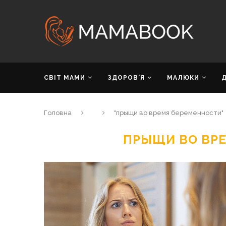
СВІТ МАМИ
ЗДОРОВ’Я
МАЛЮКИ
Головна
"прыщи во время беременности"
ПРЫЩИ ВО ВР