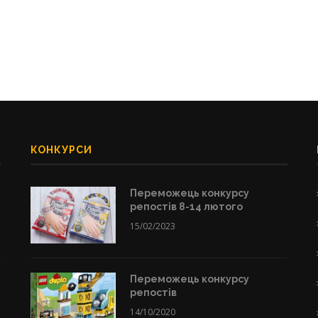
КОНКУРСИ
Переможець конкурсу
репостів 8-14 лютого
15/02/2023
Переможець конкурсу
репостів
14/10/2020