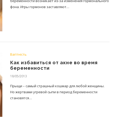
беременности возникает из-за изменения гормонального
фона. Игры гормонов заставляют…
Вагітність
Как избавиться от акне во время
беременности
18/05/2013
Прыщи – самый страшный кошмар для любой женщины.
Но жертвами угревой сыпи в период беременности
становятся…