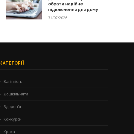
обрати надійне
підключення для дому
31/07/2026
КАТЕГОРІЇ
Вагітність
Дошкільнята
Здоров'я
Конкурси
Краса