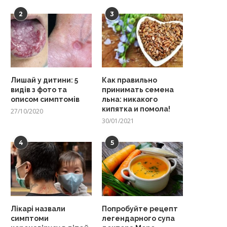
2
3
Лишай у дитини: 5
Как правильно
видів з фото та
принимать семена
описом симптомів
льна: никакого
кипятка и помола!
27/10/2020
30/01/2021
4
5
Лікарі назвали
Попробуйте рецепт
симптоми
легендарного супа