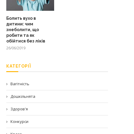
Болить вухо в
дитини: чим
знеболити, що
робити та як
обійтися без ліків
26/06/2019
КАТЕГОРІЇ
Вагітність
Дошкільнята
Здоров'я
Конкурси
Краса