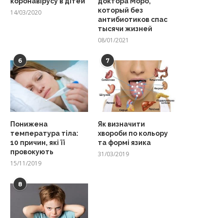
коронавірусу в дітей
доктора Моро,
который без
14/03/2020
антибиотиков спас
тысячи жизней
08/01/2021
6
7
Понижена
Як визначити
температура тіла:
хвороби по кольору
10 причин, які її
та формі язика
провокують
31/03/2019
15/11/2019
8