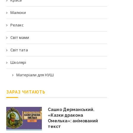
Малюки
Релакс
Світ мами
Світ тата
Школярі
Матеріали для НУШ
ЗАРАЗ ЧИТАЮТЬ
Сашко Дерманський.
«Казки дракона
Омелька»: анімований
текст