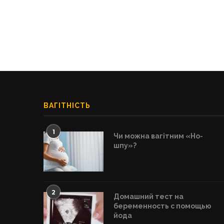
ВАГІТНІСТЬ
1
Чи можна вагітним «Но-
шпу»?
2
Домашний тест на
беременность с помощью
йода