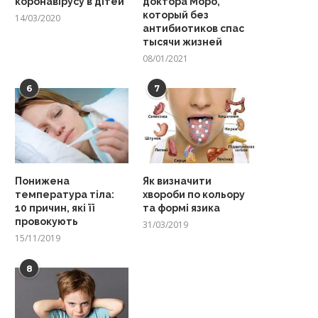
коронавірусу в дітей
доктора Моро,
который без
14/03/2020
антибиотиков спас
тысячи жизней
08/01/2021
6
7
Понижена
Як визначити
температура тіла:
хвороби по кольору
10 причин, які її
та формі язика
провокують
31/03/2019
15/11/2019
8