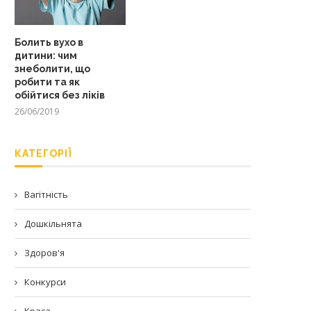
Болить вухо в
дитини: чим
знеболити, що
робити та як
обійтися без ліків
26/06/2019
КАТЕГОРІЇ
Вагітність
Дошкільнята
Здоров'я
Конкурси
Краса