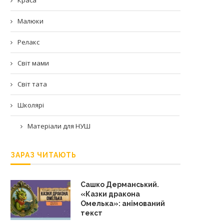
Малюки
Релакс
Світ мами
Світ тата
Школярі
Матеріали для НУШ
ЗАРАЗ ЧИТАЮТЬ
Сашко Дерманський.
«Казки дракона
Омелька»: анімований
текст