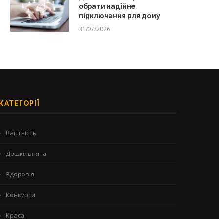
обрати надійне
підключення для дому
31/07/2026
КАТЕГОРІЇ
Вагітність
Дошкільнята
Здоров'я
Конкурси
Краса