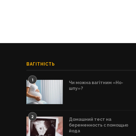
ВАГІТНІСТЬ
1
Чи можна вагітним «Но-
шпу»?
2
Домашний тест на
беременность с помощью
йода