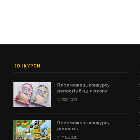
КОНКУРСИ
Переможець конкурсу
репостів 8-14 лютого
15/02/2023
Переможець конкурсу
репостів
14/10/2020