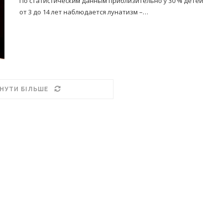
По статистическим данным приблизительно у 30 % детей
от 3 до 14 лет наблюдается лунатизм –…
НУТИ БІЛЬШЕ