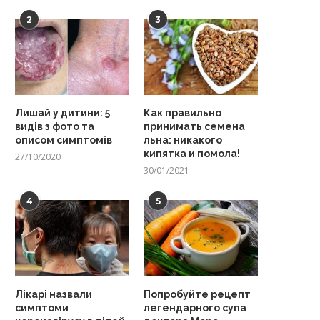
2
3
Лишай у дитини: 5
Как правильно
видів з фото та
принимать семена
описом симптомів
льна: никакого
кипятка и помола!
27/10/2020
30/01/2021
4
5
Лікарі назвали
Попробуйте рецепт
симптоми
легендарного супа